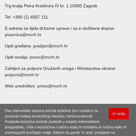
Trg kralja Petra Krešimira IV br. 1 10000 Zagreb
Tel: +385 (1) 4567 111
E-adresa za tijela državne uprave i za e-službene dopise:
pisarnica@morh.hr
Upiti građana:
gradjani@morh.hr
Upiti medija:
press@morh.hr
Zahtjevi za potpore Oružanih snaga i Ministarstva obrane:
potpora@morh.hr
Web uredništvo:
press@morh.hr
Ove internetske stranice koriste kolačiće (tzv. cookies) za
U redu
pružanje boljeg korisničkog iskustva i funkcionalnosti.
Postavke kolačića možete podesiti u svojem internetskom
pregledniku. Više o kolačićima i načinu kako ih koristimo te načinu kako ih
onemogućiti pročitajte ovdje. Klikom na gumb ‘U redu’ pristajete na