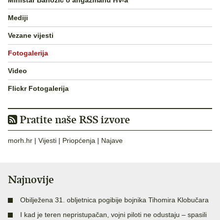
Ministar Banožić o angažmanu HV-a
Mediji
Vezane vijesti
Fotogalerija
Video
Flickr Fotogalerija
Pratite naše RSS izvore
morh.hr
|
Vijesti
|
Priopćenja
|
Najave
Najnovije
Obilježena 31. obljetnica pogibije bojnika Tihomira Klobučara
I kad je teren nepristupačan, vojni piloti ne odustaju – spasili