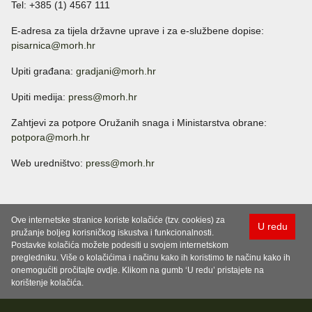
Tel: +385 (1) 4567 111
E-adresa za tijela državne uprave i za e-službene dopise:
pisarnica@morh.hr
Upiti građana:
gradjani@morh.hr
Upiti medija:
press@morh.hr
Zahtjevi za potpore Oružanih snaga i Ministarstva obrane:
potpora@morh.hr
Web uredništvo:
press@morh.hr
Ove internetske stranice koriste kolačiće (tzv. cookies) za
U redu
pružanje boljeg korisničkog iskustva i funkcionalnosti.
Postavke kolačića možete podesiti u svojem internetskom
pregledniku. Više o kolačićima i načinu kako ih koristimo te načinu kako ih
onemogućiti pročitajte ovdje. Klikom na gumb ‘U redu’ pristajete na
korištenje kolačića.