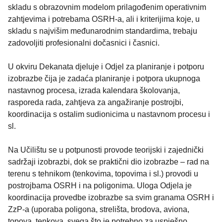
skladu s obrazovnim modelom prilagođenim operativnim
zahtjevima i potrebama OSRH-a, ali i kriterijima koje, u
skladu s najvišim međunarodnim standardima, trebaju
zadovoljiti profesionalni dočasnici i časnici.
U okviru Dekanata djeluje i Odjel za planiranje i potporu
izobrazbe čija je zadaća planiranje i potpora ukupnoga
nastavnog procesa, izrada kalendara školovanja,
rasporeda rada, zahtjeva za angažiranje postrojbi,
koordinacija s ostalim sudionicima u nastavnom procesu i
sl.
Na Učilištu se u potpunosti provode teorijski i zajednički
sadržaji izobrazbi, dok se praktični dio izobrazbe – rad na
terenu s tehnikom (tenkovima, topovima i sl.) provodi u
postrojbama OSRH i na poligonima. Uloga Odjela je
koordinacija provedbe izobrazbe sa svim granama OSRH i
ZzP-a (uporaba poligona, strelišta, brodova, aviona,
topova, tenkova, svega što je potrebno za uspješno