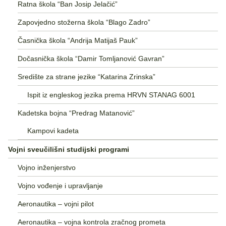
Ratna škola “Ban Josip Jelačić”
Zapovjedno stožerna škola “Blago Zadro”
Časnička škola “Andrija Matijaš Pauk”
Dočasnička škola “Damir Tomljanović Gavran”
Središte za strane jezike “Katarina Zrinska”
Ispit iz engleskog jezika prema HRVN STANAG 6001
Kadetska bojna “Predrag Matanović”
Kampovi kadeta
Vojni sveučilišni studijski programi
Vojno inženjerstvo
Vojno vođenje i upravljanje
Aeronautika – vojni pilot
Aeronautika – vojna kontrola zračnog prometa