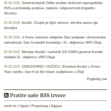
General-bojnik Zdilar predao dužnosti zapovjednika
06.08.2026.
HVU-a primatelju poslova, zadaća i odgovornosti brigadiru
Stručiću
Anušić: Čovjek je ključ obrane, tehnika sama nije
05.08.2026.
dovoljna
U Kninu svečano obilježen Dan pobjede i domovinske
05.08.2026.
zahvalnosti, Dan hrvatskih branitelja i 31. obljetnica VRO Oluja
Ministar Anušić i načelnik GS OSRH general Kundid
05.08.2026.
čestitali 31. obljetnicu VRO Oluja
ODGOVORIO I VUČIĆU / Emotivni Anušić u Kninu:
04.08.2026.
‘Kao vojniku, žao mi je što nisam sudjelovao u Oluji’
Pogledaj sve
Pratite naše RSS izvore
morh.hr
|
Vijesti
|
Priopćenja
|
Najave