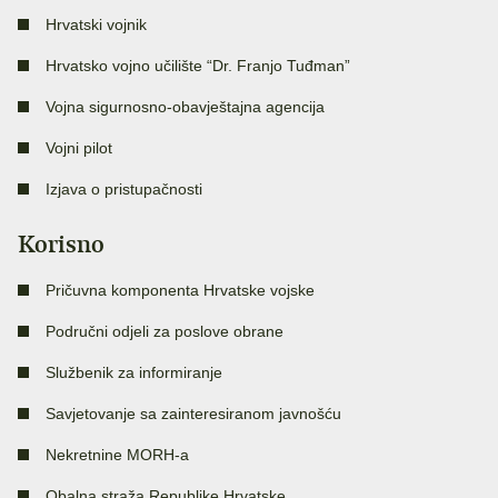
Hrvatski vojnik
Hrvatsko vojno učilište “Dr. Franjo Tuđman”
Vojna sigurnosno-obavještajna agencija
Vojni pilot
Izjava o pristupačnosti
Korisno
Pričuvna komponenta Hrvatske vojske
Područni odjeli za poslove obrane
Službenik za informiranje
Savjetovanje sa zainteresiranom javnošću
Nekretnine MORH-a
Obalna straža Republike Hrvatske