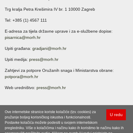
Trg kralja Petra Krešimira IV br. 1 10000 Zagreb
Tel: +385 (1) 4567 111
E-adresa za tijela državne uprave i za e-službene dopise:
pisarnica@morh.hr
Upiti građana:
gradjani@morh.hr
Upiti medija:
press@morh.hr
Zahtjevi za potpore Oružanih snaga i Ministarstva obrane:
potpora@morh.hr
Web uredništvo:
press@morh.hr
Ove internetske stranice koriste kolačiće (tzv. cookies) za
U redu
pružanje boljeg korisničkog iskustva i funkcionalnosti.
Postavke kolačića možete podesiti u svojem internetskom
pregledniku. Više o kolačićima i načinu kako ih koristimo te načinu kako ih