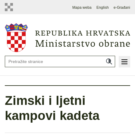
Mapa weba
English
e-Građani
Zimski i ljetni
kampovi kadeta