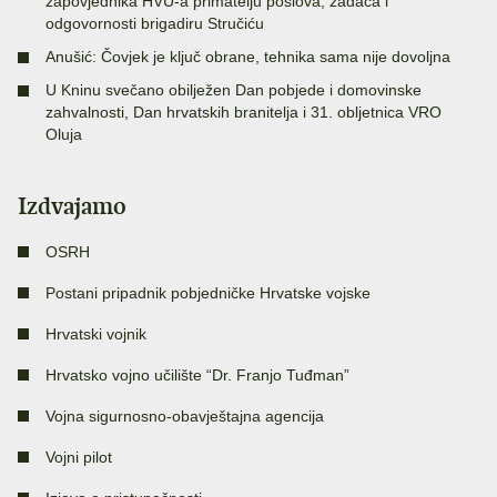
zapovjednika HVU-a primatelju poslova, zadaća i
odgovornosti brigadiru Stručiću
Anušić: Čovjek je ključ obrane, tehnika sama nije dovoljna
U Kninu svečano obilježen Dan pobjede i domovinske
zahvalnosti, Dan hrvatskih branitelja i 31. obljetnica VRO
Oluja
Izdvajamo
OSRH
Postani pripadnik pobjedničke Hrvatske vojske
Hrvatski vojnik
Hrvatsko vojno učilište “Dr. Franjo Tuđman”
Vojna sigurnosno-obavještajna agencija
Vojni pilot