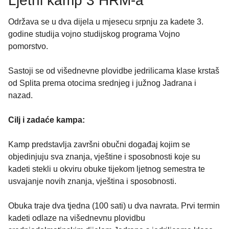
Ljetni kamp 3 HRM-a
Održava se u dva dijela u mjesecu srpnju za kadete 3.
godine studija vojno studijskog programa Vojno
pomorstvo.
Sastoji se od višednevne plovidbe jedrilicama klase krstaš
od Splita prema otocima srednjeg i južnog Jadrana i
nazad.
Cilj i zadaće kampa:
Kamp predstavlja završni obučni događaj kojim se
objedinjuju sva znanja, vještine i sposobnosti koje su
kadeti stekli u okviru obuke tijekom ljetnog semestra te
usvajanje novih znanja, vještina i sposobnosti.
Obuka traje dva tjedna (100 sati) u dva navrata. Prvi termin
kadeti odlaze na višednevnu plovidbu