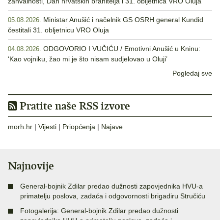
zahvalnosti, Dan hrvatskih branitelja i 31. obljetnica VRO Oluja
Ministar Anušić i načelnik GS OSRH general Kundid
05.08.2026.
čestitali 31. obljetnicu VRO Oluja
ODGOVORIO I VUČIĆU / Emotivni Anušić u Kninu:
04.08.2026.
‘Kao vojniku, žao mi je što nisam sudjelovao u Oluji’
Pogledaj sve
Pratite naše RSS izvore
morh.hr
|
Vijesti
|
Priopćenja
|
Najave
Najnovije
General-bojnik Zdilar predao dužnosti zapovjednika HVU-a
primatelju poslova, zadaća i odgovornosti brigadiru Stručiću
Fotogalerija: General-bojnik Zdilar predao dužnosti