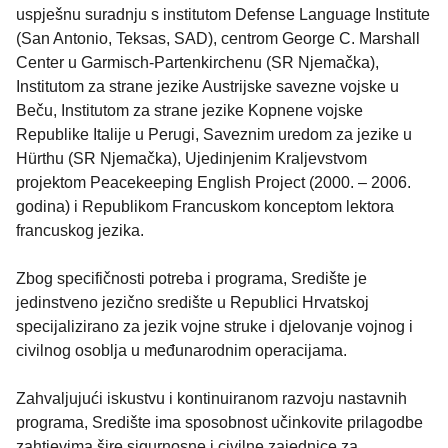
uspješnu suradnju s institutom Defense Language Institute
(San Antonio, Teksas, SAD), centrom George C. Marshall
Center u Garmisch-Partenkirchenu (SR Njemačka),
Institutom za strane jezike Austrijske savezne vojske u
Beču, Institutom za strane jezike Kopnene vojske
Republike Italije u Perugi, Saveznim uredom za jezike u
Hürthu (SR Njemačka), Ujedinjenim Kraljevstvom
projektom Peacekeeping English Project (2000. – 2006.
godina) i Republikom Francuskom konceptom lektora
francuskog jezika.
Zbog specifičnosti potreba i programa, Središte je
jedinstveno jezično središte u Republici Hrvatskoj
specijalizirano za jezik vojne struke i djelovanje vojnog i
civilnog osoblja u međunarodnim operacijama.
Zahvaljujući iskustvu i kontinuiranom razvoju nastavnih
programa, Središte ima sposobnost učinkovite prilagodbe
zahtjevima šire sigurnosne i civilne zajednice za