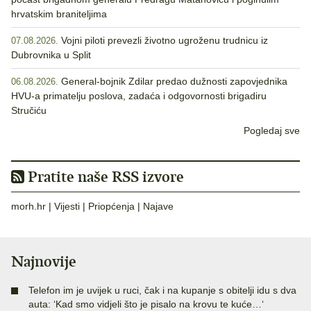
hrvatskim braniteljima
Vojni piloti prevezli životno ugroženu trudnicu iz
07.08.2026.
Dubrovnika u Split
General-bojnik Zdilar predao dužnosti zapovjednika
06.08.2026.
HVU-a primatelju poslova, zadaća i odgovornosti brigadiru
Stručiću
Pogledaj sve
Pratite naše RSS izvore
morh.hr
|
Vijesti
|
Priopćenja
|
Najave
Najnovije
Telefon im je uvijek u ruci, čak i na kupanje s obitelji idu s dva
auta: ‘Kad smo vidjeli što je pisalo na krovu te kuće…‘