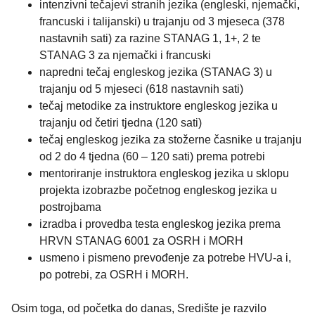
intenzivni tečajevi stranih jezika (engleski, njemački,
francuski i talijanski) u trajanju od 3 mjeseca (378
nastavnih sati) za razine STANAG 1, 1+, 2 te
STANAG 3 za njemački i francuski
napredni tečaj engleskog jezika (STANAG 3) u
trajanju od 5 mjeseci (618 nastavnih sati)
tečaj metodike za instruktore engleskog jezika u
trajanju od četiri tjedna (120 sati)
tečaj engleskog jezika za stožerne časnike u trajanju
od 2 do 4 tjedna (60 – 120 sati) prema potrebi
mentoriranje instruktora engleskog jezika u sklopu
projekta izobrazbe početnog engleskog jezika u
postrojbama
izradba i provedba testa engleskog jezika prema
HRVN STANAG 6001 za OSRH i MORH
usmeno i pismeno prevođenje za potrebe HVU-a i,
po potrebi, za OSRH i MORH.
Osim toga, od početka do danas, Središte je razvilo