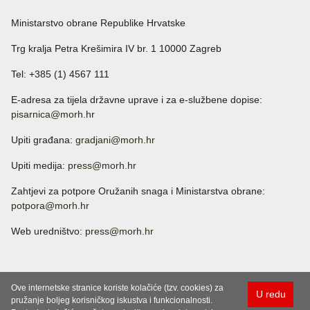
Ministarstvo obrane Republike Hrvatske
Trg kralja Petra Krešimira IV br. 1 10000 Zagreb
Tel: +385 (1) 4567 111
E-adresa za tijela državne uprave i za e-službene dopise:
pisarnica@morh.hr
Upiti građana:
gradjani@morh.hr
Upiti medija:
press@morh.hr
Zahtjevi za potpore Oružanih snaga i Ministarstva obrane:
potpora@morh.hr
Web uredništvo:
press@morh.hr
Ove internetske stranice koriste kolačiće (tzv. cookies) za
U redu
pružanje boljeg korisničkog iskustva i funkcionalnosti.