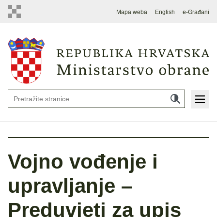
Mapa weba
English
e-Građani
Vojno vođenje i
upravljanje –
Preduvjeti za upis