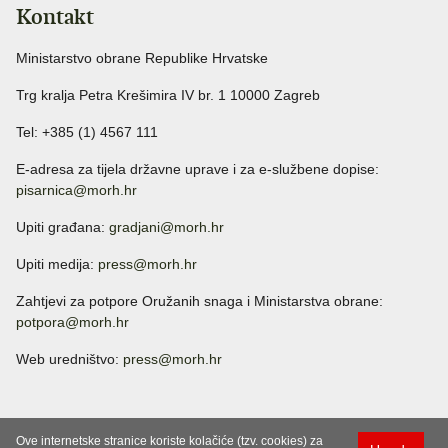
Kontakt
Ministarstvo obrane Republike Hrvatske
Trg kralja Petra Krešimira IV br. 1 10000 Zagreb
Tel: +385 (1) 4567 111
E-adresa za tijela državne uprave i za e-službene dopise:
pisarnica@morh.hr
Upiti građana:
gradjani@morh.hr
Upiti medija:
press@morh.hr
Zahtjevi za potpore Oružanih snaga i Ministarstva obrane:
potpora@morh.hr
Web uredništvo:
press@morh.hr
Ove internetske stranice koriste kolačiće (tzv. cookies) za