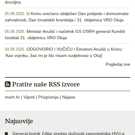
dovoljna
U Kninu svečano obilježen Dan pobjede i domovinske
05.08.2026.
zahvalnosti, Dan hrvatskih branitelja i 31. obljetnica VRO Oluja
Ministar Anušić i načelnik GS OSRH general Kundid
05.08.2026.
čestitali 31. obljetnicu VRO Oluja
ODGOVORIO I VUČIĆU / Emotivni Anušić u Kninu:
04.08.2026.
‘Kao vojniku, žao mi je što nisam sudjelovao u Oluji’
Pogledaj sve
Pratite naše RSS izvore
morh.hr
|
Vijesti
|
Priopćenja
|
Najave
Najnovije
General-bojnik Zdilar predao dužnosti zapovjednika HVU-a