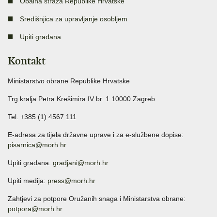
Obalna straža Republike Hrvatske
Središnjica za upravljanje osobljem
Upiti građana
Kontakt
Ministarstvo obrane Republike Hrvatske
Trg kralja Petra Krešimira IV br. 1 10000 Zagreb
Tel: +385 (1) 4567 111
E-adresa za tijela državne uprave i za e-službene dopise:
pisarnica@morh.hr
Upiti građana:
gradjani@morh.hr
Upiti medija:
press@morh.hr
Zahtjevi za potpore Oružanih snaga i Ministarstva obrane:
potpora@morh.hr