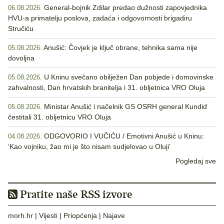
General-bojnik Zdilar predao dužnosti zapovjednika
06.08.2026.
HVU-a primatelju poslova, zadaća i odgovornosti brigadiru
Stručiću
Anušić: Čovjek je ključ obrane, tehnika sama nije
05.08.2026.
dovoljna
U Kninu svečano obilježen Dan pobjede i domovinske
05.08.2026.
zahvalnosti, Dan hrvatskih branitelja i 31. obljetnica VRO Oluja
Ministar Anušić i načelnik GS OSRH general Kundid
05.08.2026.
čestitali 31. obljetnicu VRO Oluja
ODGOVORIO I VUČIĆU / Emotivni Anušić u Kninu:
04.08.2026.
‘Kao vojniku, žao mi je što nisam sudjelovao u Oluji’
Pogledaj sve
Pratite naše RSS izvore
morh.hr
|
Vijesti
|
Priopćenja
|
Najave