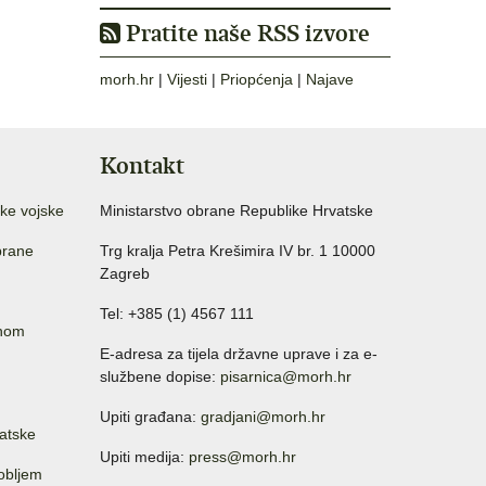
Pratite naše RSS izvore
morh.hr
|
Vijesti
|
Priopćenja
|
Najave
Kontakt
ke vojske
Ministarstvo obrane Republike Hrvatske
brane
Trg kralja Petra Krešimira IV br. 1 10000
Zagreb
Tel: +385 (1) 4567 111
anom
E-adresa za tijela državne uprave i za e-
službene dopise:
pisarnica@morh.hr
Upiti građana:
gradjani@morh.hr
atske
Upiti medija:
press@morh.hr
sobljem