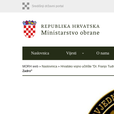
Središnji državni portal
Naslovnica
Vijesti
O nama
MORH web »
Naslovnica
»
Hrvatsko vojno učilište "Dr. Franjo Tu
Zadro”