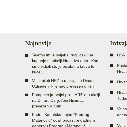
Najnovije
Izdva
Telefon im je uvijek u ruci, čak i na
OSR
kupanje s obitelji idu s dva auta: ‘Kad
Posta
smo vidjeli što je pisalo na krovu te
Hrvat
kuće…‘
Vojni piloti HRZ-a u akciji na Dinari:
Hrvat
Ozlijeđeni Nijemac prevezen u Knin
Hrvat
Fotogalerija: Vojni piloti HRZ-a u akciji
Tuđm
na Dinari: Ozlijeđeni Nijemac
prevezen u Knin
Vojna
Kadeti Kadetske bojne “Predrag
agenc
Matanović” odali počast brigadnom
Vojni 
generalu Predragu Matanoviću i