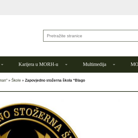
Karijera u MORH-u
Multimedija
MOR
đman"
»
Škole
»
Zapovjedno stožerna škola “Blago