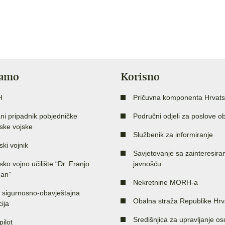
jamo
Korisno
H
Pričuvna komponenta Hrvats
ni pripadnik pobjedničke
Područni odjeli za poslove o
ske vojske
Službenik za informiranje
ski vojnik
Savjetovanje sa zainteresir
sko vojno učilište “Dr. Franjo
javnošću
an”
Nekretnine MORH-a
 sigurnosno-obavještajna
Obalna straža Republike Hrv
ija
Središnjica za upravljanje o
pilot