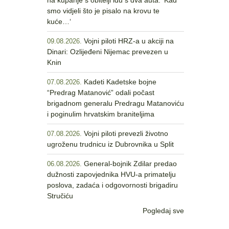
na kupanje s obitelji idu s dva auta: ‘Kad
smo vidjeli što je pisalo na krovu te
kuće…‘
Vojni piloti HRZ-a u akciji na
09.08.2026.
Dinari: Ozlijeđeni Nijemac prevezen u
Knin
Kadeti Kadetske bojne
07.08.2026.
“Predrag Matanović” odali počast
brigadnom generalu Predragu Matanoviću
i poginulim hrvatskim braniteljima
Vojni piloti prevezli životno
07.08.2026.
ugroženu trudnicu iz Dubrovnika u Split
General-bojnik Zdilar predao
06.08.2026.
dužnosti zapovjednika HVU-a primatelju
poslova, zadaća i odgovornosti brigadiru
Stručiću
Pogledaj sve