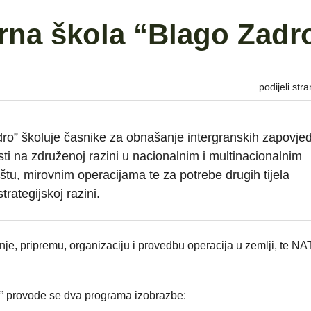
rna škola “Blago Zadr
podijeli stra
ro” školuje časnike za obnašanje intergranskih zapovjed
sti na združenoj razini u nacionalnim i multinacionalnim
štu, mirovnim operacijama te za potrebe drugih tijela
rategijskoj razini.
nje, pripremu, organizaciju i provedbu operacija u zemlji, te N
o” provode se dva programa izobrazbe: