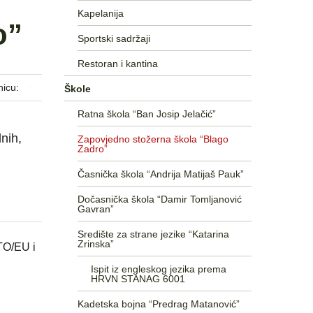
Kapelanija
o”
Sportski sadržaji
Restoran i kantina
nicu:
Škole
Ratna škola “Ban Josip Jelačić”
nih,
Zapovjedno stožerna škola “Blago
Zadro”
Časnička škola “Andrija Matijaš Pauk”
Dočasnička škola “Damir Tomljanović
Gavran”
Središte za strane jezike “Katarina
Zrinska”
ATO/EU i
Ispit iz engleskog jezika prema
HRVN STANAG 6001
Kadetska bojna “Predrag Matanović”