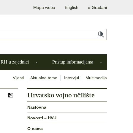
Mapa weba
English
e-Građani
H u zajednici
Pristup informacijama
Vijesti
Aktualne teme
Intervjui
Multimedija
Hrvatsko vojno učilište
Naslovna
Novosti – HVU
O nama