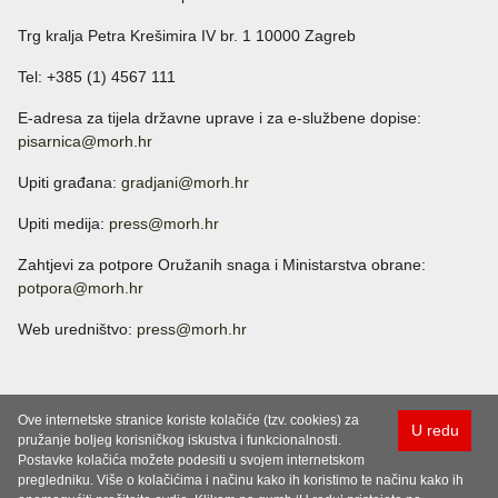
Trg kralja Petra Krešimira IV br. 1 10000 Zagreb
Tel: +385 (1) 4567 111
E-adresa za tijela državne uprave i za e-službene dopise:
pisarnica@morh.hr
Upiti građana:
gradjani@morh.hr
Upiti medija:
press@morh.hr
Zahtjevi za potpore Oružanih snaga i Ministarstva obrane:
potpora@morh.hr
Web uredništvo:
press@morh.hr
Ove internetske stranice koriste kolačiće (tzv. cookies) za
U redu
pružanje boljeg korisničkog iskustva i funkcionalnosti.
Postavke kolačića možete podesiti u svojem internetskom
pregledniku. Više o kolačićima i načinu kako ih koristimo te načinu kako ih