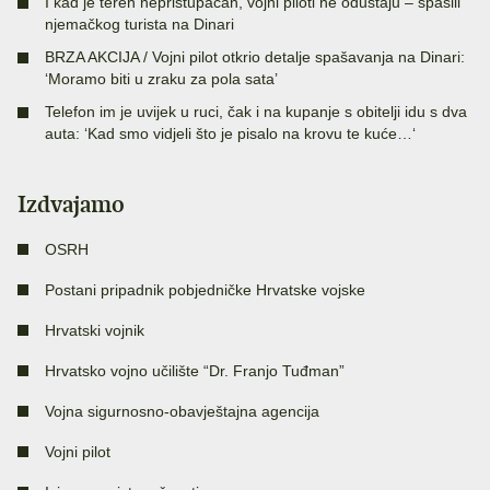
I kad je teren nepristupačan, vojni piloti ne odustaju – spasili
njemačkog turista na Dinari
BRZA AKCIJA / Vojni pilot otkrio detalje spašavanja na Dinari:
‘Moramo biti u zraku za pola sata’
Telefon im je uvijek u ruci, čak i na kupanje s obitelji idu s dva
auta: ‘Kad smo vidjeli što je pisalo na krovu te kuće…‘
Izdvajamo
OSRH
Postani pripadnik pobjedničke Hrvatske vojske
Hrvatski vojnik
Hrvatsko vojno učilište “Dr. Franjo Tuđman”
Vojna sigurnosno-obavještajna agencija
Vojni pilot