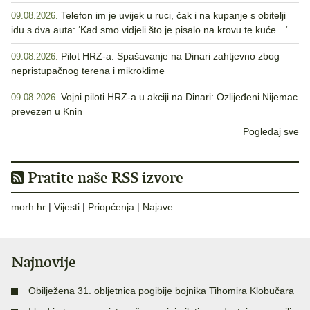
Telefon im je uvijek u ruci, čak i na kupanje s obitelji
09.08.2026.
idu s dva auta: ‘Kad smo vidjeli što je pisalo na krovu te kuće…‘
Pilot HRZ-a: Spašavanje na Dinari zahtjevno zbog
09.08.2026.
nepristupačnog terena i mikroklime
Vojni piloti HRZ-a u akciji na Dinari: Ozlijeđeni Nijemac
09.08.2026.
prevezen u Knin
Pogledaj sve
Pratite naše RSS izvore
morh.hr
|
Vijesti
|
Priopćenja
|
Najave
Najnovije
Obilježena 31. obljetnica pogibije bojnika Tihomira Klobučara