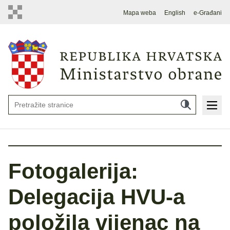
Mapa weba
English
e-Građani
Fotogalerija:
Delegacija HVU-a
položila vijenac na