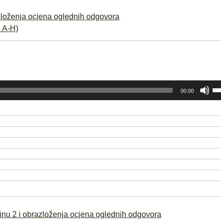
st
azloženja ocjena oglednih odgovora
Go
i A-H)
ka
bis
poj
ili
sma
zv
Upo
00:00
tip
sa
st
Go
ka
bis
poj
ili
sma
zv
azinu 2 i obrazloženja ocjena oglednih odgovora