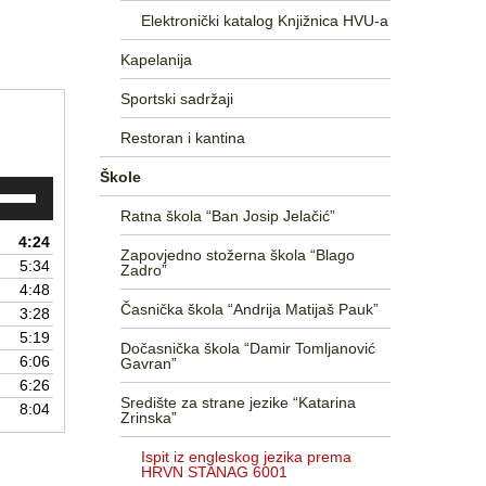
Elektronički katalog Knjižnica HVU-a
relicama
re/Dolje
Kapelanija
ko
te
Sportski sadržaji
ačali
Restoran i kantina
njili
Škole
uk.
trijebite
ke
Ratna škola “Ban Josip Jelačić”
4:24
Zapovjedno stožerna škola “Blago
relicama
5:34
Zadro”
re/Dolje
4:48
ko
Časnička škola “Andrija Matijaš Pauk”
3:28
te
5:19
ačali
Dočasnička škola “Damir Tomljanović
6:06
Gavran”
6:26
njili
Središte za strane jezike “Katarina
8:04
uk.
Zrinska”
Ispit iz engleskog jezika prema
HRVN STANAG 6001