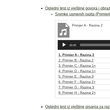
Ogledni test iz vještine govora i obr
Snimke usmenih ispita (Primjer
Primjer A - Razina 2
Reproduktor
00:00
audiozapisa
1.
Primjer A - Razina 2
2.
Primjer B - Razina 2
3.
Primjer C - Razina 1+
4.
Primjer D - Razina 1+
5.
Primjer E - Razina 3
6.
Primjer F - Razina 2+
7.
Primjer G - Razina 3
8.
Primjer H - Razina 2+
Ogledni test iz vještine pisanja za r