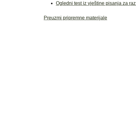
Ogledni test iz vještine pisanja za r
Preuzmi pripremne materijale