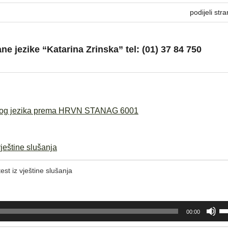
podijeli stra
ane jezike “Katarina Zrinska” tel: (01) 37 84 750
leskog jezika prema HRVN STANAG 6001
vještine slušanja
est iz vještine slušanja
Upo
00:00
tip
sa