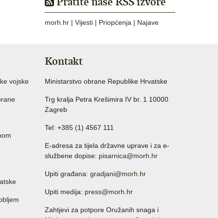
Pratite naše RSS izvore
morh.hr
|
Vijesti
|
Priopćenja
|
Najave
Kontakt
ke vojske
Ministarstvo obrane Republike Hrvatske
brane
Trg kralja Petra Krešimira IV br. 1 10000
Zagreb
Tel: +385 (1) 4567 111
anom
E-adresa za tijela državne uprave i za e-
službene dopise:
pisarnica@morh.hr
Upiti građana:
gradjani@morh.hr
atske
Upiti medija:
press@morh.hr
sobljem
Zahtjevi za potpore Oružanih snaga i