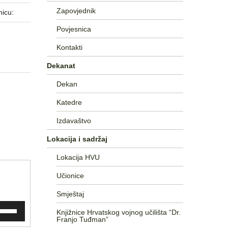
Zapovjednik
nicu:
Povjesnica
Kontakti
Dekanat
Dekan
Katedre
Izdavaštvo
Lokacija i sadržaj
Lokacija HVU
Učionice
Smještaj
trijebite
Knjižnice Hrvatskog vojnog učilišta “Dr.
ke
Franjo Tuđman”