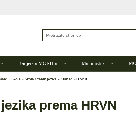
Karijera u MORH-u
Multimedija
MOR
đman"
»
Škole
»
Škola stranih jezika
»
Stanag
»
Ispit iz
g jezika prema HRVN