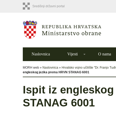
Središnji državni portal
Naslovnica
Vijesti
O nama
MORH web »
Naslovnica
»
Hrvatsko vojno učilište "Dr. Franjo Tu
engleskog jezika prema HRVN STANAG 6001
Ispit iz englesko
STANAG 6001