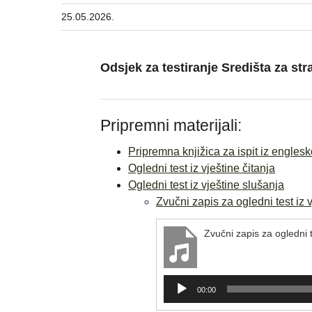
25.05.2026.
Odsjek za testiranje Središta za str
Pripremni materijali:
Pripremna knjižica za ispit iz eng
Ogledni test iz vještine čitanja
Ogledni test iz vještine slušanja
Zvučni zapis za ogledni test iz 
Zvučni zapis za ogledni t
Reproduktor
00:00
audiozapisa