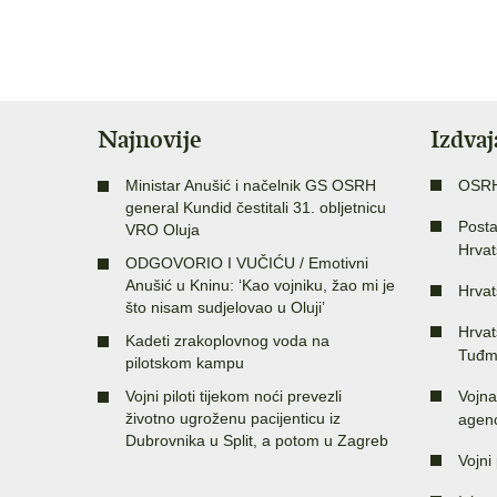
Najnovije
Izdva
Ministar Anušić i načelnik GS OSRH
OSR
general Kundid čestitali 31. obljetnicu
Posta
VRO Oluja
Hrvat
ODGOVORIO I VUČIĆU / Emotivni
Anušić u Kninu: ‘Kao vojniku, žao mi je
Hrvat
što nisam sudjelovao u Oluji’
Hrvat
Kadeti zrakoplovnog voda na
Tuđm
pilotskom kampu
Vojni piloti tijekom noći prevezli
Vojna
životno ugroženu pacijenticu iz
agenc
Dubrovnika u Split, a potom u Zagreb
Vojni 