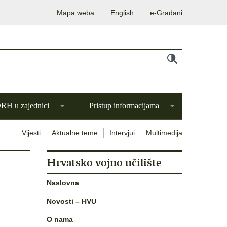
Mapa weba
English
e-Građani
H u zajednici
Pristup informacijama
Vijesti
Aktualne teme
Intervjui
Multimedija
Hrvatsko vojno učilište
Naslovna
Novosti – HVU
O nama