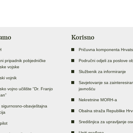
jamo
Korisno
H
Pričuvna komponenta Hrvats
ni pripadnik pobjedničke
Područni odjeli za poslove o
ske vojske
Službenik za informiranje
ski vojnik
Savjetovanje sa zainteresir
sko vojno učilište “Dr. Franjo
javnošću
an”
Nekretnine MORH-a
 sigurnosno-obavještajna
Obalna straža Republike Hrv
ija
Središnjica za upravljanje o
pilot
Upiti građana