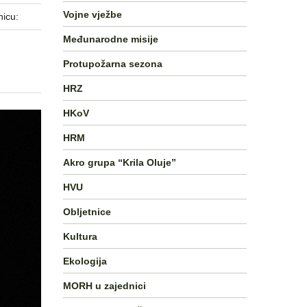
Vojne vježbe
nicu:
Međunarodne misije
Protupožarna sezona
HRZ
HKoV
HRM
Akro grupa “Krila Oluje”
HVU
Obljetnice
Kultura
Ekologija
MORH u zajednici