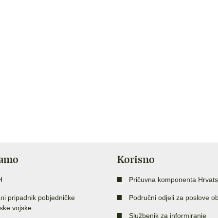
jamo
Korisno
H
Pričuvna komponenta Hrvats
ni pripadnik pobjedničke
Područni odjeli za poslove o
ske vojske
Službenik za informiranje