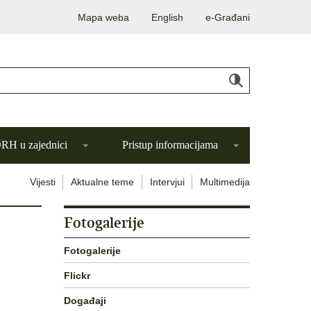
Mapa weba
English
e-Građani
H u zajednici
Pristup informacijama
Vijesti
Aktualne teme
Intervjui
Multimedija
Fotogalerije
Fotogalerije
Flickr
Događaji