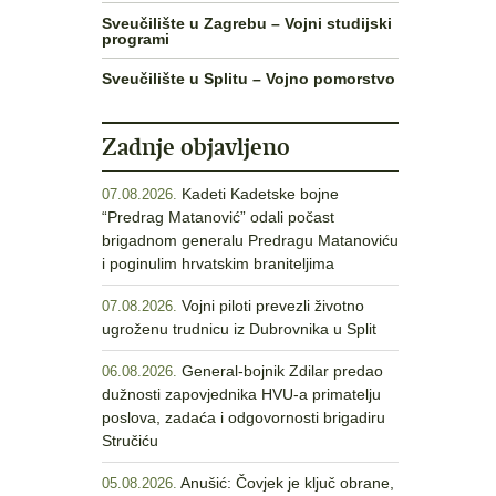
Sveučilište u Zagrebu – Vojni studijski
programi
Sveučilište u Splitu – Vojno pomorstvo
Zadnje objavljeno
Kadeti Kadetske bojne
07.08.2026.
“Predrag Matanović” odali počast
brigadnom generalu Predragu Matanoviću
i poginulim hrvatskim braniteljima
Vojni piloti prevezli životno
07.08.2026.
ugroženu trudnicu iz Dubrovnika u Split
General-bojnik Zdilar predao
06.08.2026.
dužnosti zapovjednika HVU-a primatelju
poslova, zadaća i odgovornosti brigadiru
Stručiću
Anušić: Čovjek je ključ obrane,
05.08.2026.