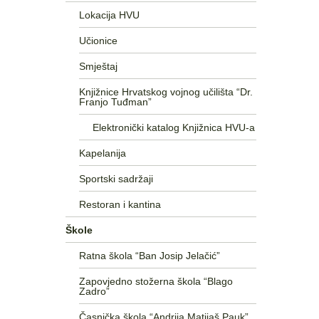
Lokacija HVU
Učionice
Smještaj
Knjižnice Hrvatskog vojnog učilišta “Dr.
Franjo Tuđman”
Elektronički katalog Knjižnica HVU-a
Kapelanija
Sportski sadržaji
Restoran i kantina
Škole
Ratna škola “Ban Josip Jelačić”
Zapovjedno stožerna škola “Blago
Zadro”
Časnička škola “Andrija Matijaš Pauk”