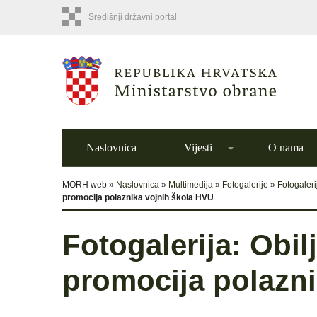
Središnji državni portal
Naslovnica
Vijesti
O nama
MORH web »
Naslovnica
»
Multimedija
»
Fotogalerije
»
Fotogaleri
promocija polaznika vojnih škola HVU
Fotogalerija: Obil
promocija polazni