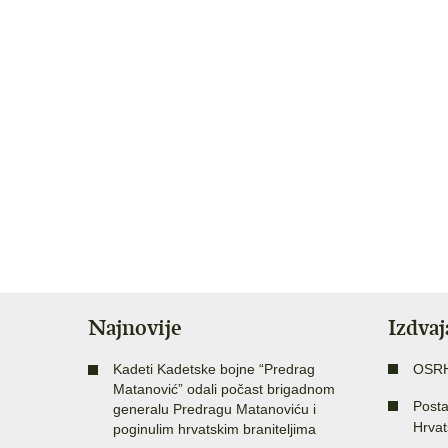
Najnovije
Izdva
Kadeti Kadetske bojne “Predrag
OSR
Matanović” odali počast brigadnom
Posta
generalu Predragu Matanoviću i
Hrvat
poginulim hrvatskim braniteljima