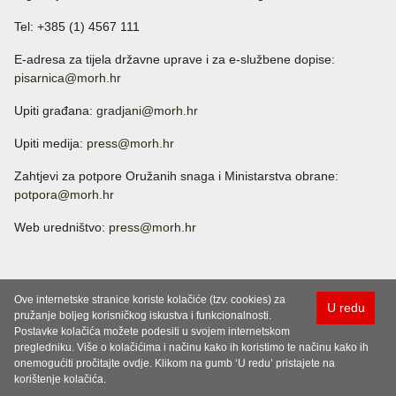
Tel: +385 (1) 4567 111
E-adresa za tijela državne uprave i za e-službene dopise:
pisarnica@morh.hr
Upiti građana:
gradjani@morh.hr
Upiti medija:
press@morh.hr
Zahtjevi za potpore Oružanih snaga i Ministarstva obrane:
potpora@morh.hr
Web uredništvo:
press@morh.hr
Ove internetske stranice koriste kolačiće (tzv. cookies) za
U redu
pružanje boljeg korisničkog iskustva i funkcionalnosti.
Postavke kolačića možete podesiti u svojem internetskom
pregledniku. Više o kolačićima i načinu kako ih koristimo te načinu kako ih
onemogućiti pročitajte ovdje. Klikom na gumb ‘U redu’ pristajete na
korištenje kolačića.