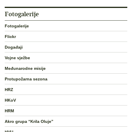
Fotogalerije
Fotogalerije
Flickr
Događaji
Vojne vježbe
Međunarodne misije
Protupožarna sezona
HRZ
HKoV
HRM
Akro grupa “Krila Oluje”
HVU