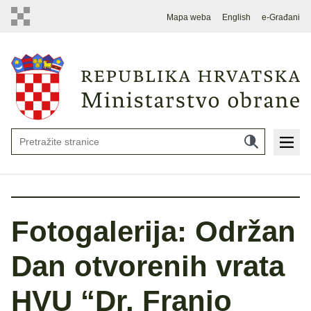
Mapa weba
English
e-Građani
Fotogalerija: Održan
Dan otvorenih vrata
HVU “Dr. Franjo