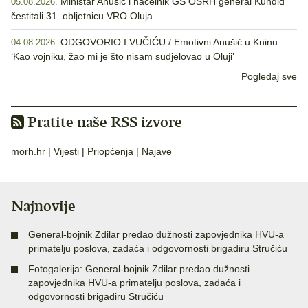
Ministar Anušić i načelnik GS OSRH general Kundid
05.08.2026.
čestitali 31. obljetnicu VRO Oluja
ODGOVORIO I VUČIĆU / Emotivni Anušić u Kninu:
04.08.2026.
‘Kao vojniku, žao mi je što nisam sudjelovao u Oluji’
Pogledaj sve
Pratite naše RSS izvore
morh.hr
|
Vijesti
|
Priopćenja
|
Najave
Najnovije
General-bojnik Zdilar predao dužnosti zapovjednika HVU-a
primatelju poslova, zadaća i odgovornosti brigadiru Stručiću
Fotogalerija: General-bojnik Zdilar predao dužnosti
zapovjednika HVU-a primatelju poslova, zadaća i
odgovornosti brigadiru Stručiću