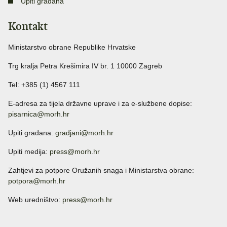
Upiti građana
Kontakt
Ministarstvo obrane Republike Hrvatske
Trg kralja Petra Krešimira IV br. 1 10000 Zagreb
Tel: +385 (1) 4567 111
E-adresa za tijela državne uprave i za e-službene dopise:
pisarnica@morh.hr
Upiti građana:
gradjani@morh.hr
Upiti medija:
press@morh.hr
Zahtjevi za potpore Oružanih snaga i Ministarstva obrane:
potpora@morh.hr
Web uredništvo:
press@morh.hr