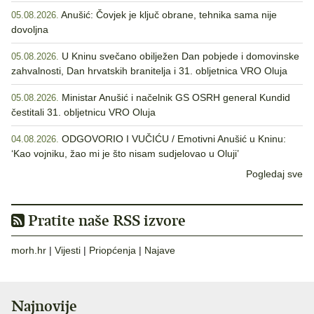
Anušić: Čovjek je ključ obrane, tehnika sama nije
05.08.2026.
dovoljna
U Kninu svečano obilježen Dan pobjede i domovinske
05.08.2026.
zahvalnosti, Dan hrvatskih branitelja i 31. obljetnica VRO Oluja
Ministar Anušić i načelnik GS OSRH general Kundid
05.08.2026.
čestitali 31. obljetnicu VRO Oluja
ODGOVORIO I VUČIĆU / Emotivni Anušić u Kninu:
04.08.2026.
‘Kao vojniku, žao mi je što nisam sudjelovao u Oluji’
Pogledaj sve
Pratite naše RSS izvore
morh.hr
|
Vijesti
|
Priopćenja
|
Najave
Najnovije