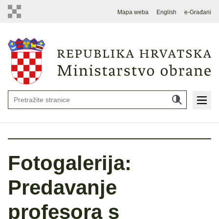
Mapa weba
English
e-Građani
Fotogalerija:
Predavanje
profesora s