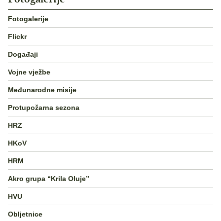
Fotogalerije
Flickr
Događaji
Vojne vježbe
Međunarodne misije
Protupožarna sezona
HRZ
HKoV
HRM
Akro grupa “Krila Oluje”
HVU
Obljetnice