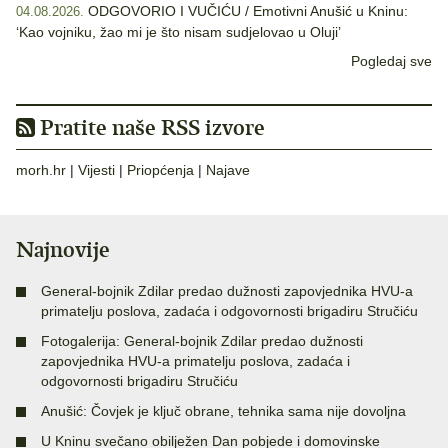
ODGOVORIO I VUČIĆU / Emotivni Anušić u Kninu:
04.08.2026.
‘Kao vojniku, žao mi je što nisam sudjelovao u Oluji’
Pogledaj sve
Pratite naše RSS izvore
morh.hr
|
Vijesti
|
Priopćenja
|
Najave
Najnovije
General-bojnik Zdilar predao dužnosti zapovjednika HVU-a
primatelju poslova, zadaća i odgovornosti brigadiru Stručiću
Fotogalerija: General-bojnik Zdilar predao dužnosti
zapovjednika HVU-a primatelju poslova, zadaća i
odgovornosti brigadiru Stručiću
Anušić: Čovjek je ključ obrane, tehnika sama nije dovoljna
U Kninu svečano obilježen Dan pobjede i domovinske