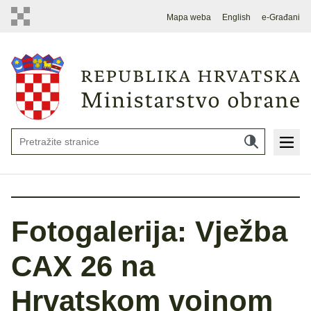
Mapa weba
English
e-Građani
Fotogalerija: Vježba
CAX 26 na
Hrvatskom vojnom