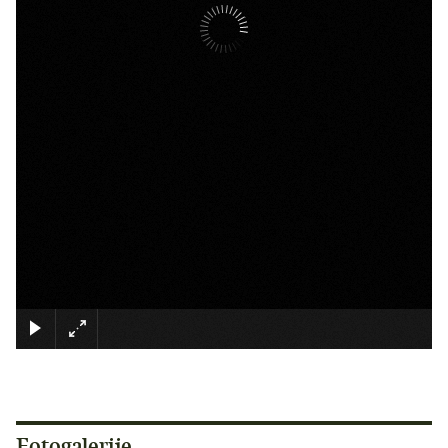
×
Fotogalerije