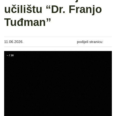
učilištu “Dr. Franjo
Tuđman”
11.06.2026.
podijeli stranicu:
–
/
16