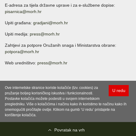
E-adresa za tijela državne uprave i za e-službene dopise:
pisarnica@morh.hr
Upiti građana:
gradjani@morh.hr
Upiti medija:
press@morh.hr
Zahtjevi za potpore Oružanih snaga i Ministarstva obrane:
potpora@morh.hr
Web uredništvo:
press@morh.hr
Ove internetske stranice koriste kolačiće (tzv. cookies) za
U redu
pružanje boljeg korisničkog iskustva i funkcionalnosti.
Postavke kolačića možete podesiti u svojem internetskom
pregledniku. Više o kolačićima i načinu kako ih koristimo te načinu kako ih
onemogućiti pročitajte ovdje. Klikom na gumb ‘U redu’ pristajete na
korištenje kolačića.
Povratak na vrh