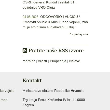
OSRH general Kundid čestitali 31.
obljetnicu VRO Oluja
ODGOVORIO I VUČIĆU /
04.08.2026.
Emotivni Anušić u Kninu: ‘Kao vojniku, žao
mi je što nisam sudjelovao u Oluji’
Pogledaj sve
Pratite naše RSS izvore
morh.hr
|
Vijesti
|
Priopćenja
|
Najave
Kontakt
ke vojske
Ministarstvo obrane Republike Hrvatske
brane
Trg kralja Petra Krešimira IV br. 1 10000
Zagreb