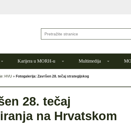
Karijera u MORH-u
Multimedija
MOR
ije: HVU
»
Fotogalerija: Završen 28. tečaj strategijskog
šen 28. tečaj
niranja na Hrvatskom