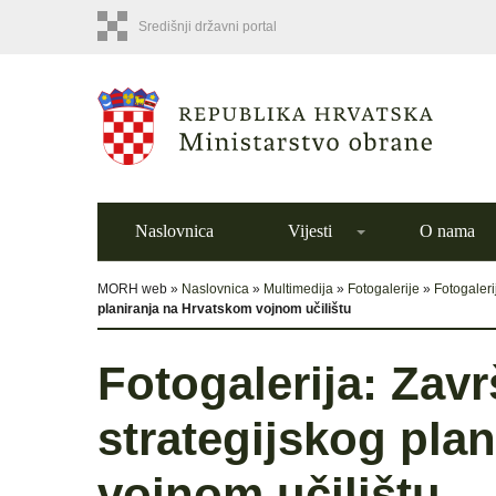
Središnji državni portal
Naslovnica
Vijesti
O nama
MORH web »
Naslovnica
»
Multimedija
»
Fotogalerije
»
Fotogaler
planiranja na Hrvatskom vojnom učilištu
Fotogalerija: Zavr
strategijskog pla
vojnom učilištu