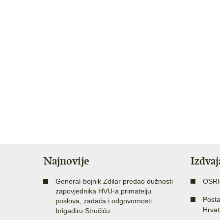
Najnovije
Izdva
General-bojnik Zdilar predao dužnosti
OSR
zapovjednika HVU-a primatelju
Posta
poslova, zadaća i odgovornosti
Hrvat
brigadiru Stručiću