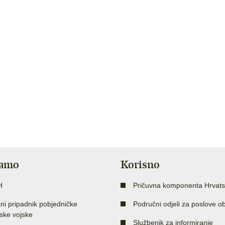
jamo
Korisno
H
Pričuvna komponenta Hrvats
ni pripadnik pobjedničke
Područni odjeli za poslove o
ske vojske
Službenik za informiranje