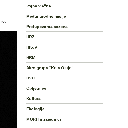
Vojne vježbe
Međunarodne misije
nicu:
Protupožarna sezona
HRZ
HKoV
HRM
Akro grupa “Krila Oluje”
HVU
Obljetnice
Kultura
Ekologija
MORH u zajednici