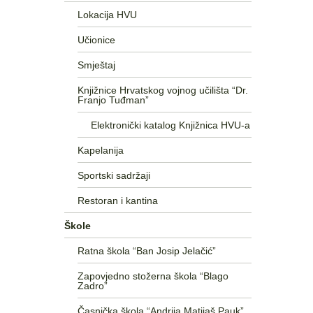
Lokacija HVU
Učionice
Smještaj
Knjižnice Hrvatskog vojnog učilišta “Dr.
Franjo Tuđman”
Elektronički katalog Knjižnica HVU-a
Kapelanija
Sportski sadržaji
Restoran i kantina
Škole
Ratna škola “Ban Josip Jelačić”
Zapovjedno stožerna škola “Blago
Zadro”
Časnička škola “Andrija Matijaš Pauk”