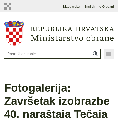
Mapa weba
English
e-Građani
Fotogalerija:
Završetak izobrazbe
40. naraštaja Tečaja