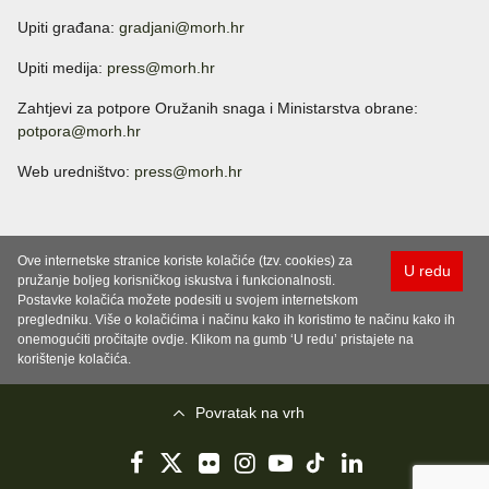
Upiti građana:
gradjani@morh.hr
Upiti medija:
press@morh.hr
Zahtjevi za potpore Oružanih snaga i Ministarstva obrane:
potpora@morh.hr
Web uredništvo:
press@morh.hr
Ove internetske stranice koriste kolačiće (tzv. cookies) za
U redu
pružanje boljeg korisničkog iskustva i funkcionalnosti.
Postavke kolačića možete podesiti u svojem internetskom
pregledniku. Više o kolačićima i načinu kako ih koristimo te načinu kako ih
onemogućiti pročitajte ovdje. Klikom na gumb ‘U redu’ pristajete na
korištenje kolačića.
Povratak na vrh