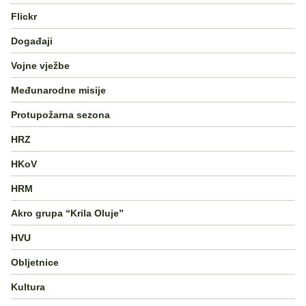
Flickr
Događaji
Vojne vježbe
Međunarodne misije
Protupožarna sezona
HRZ
HKoV
HRM
Akro grupa “Krila Oluje”
HVU
Obljetnice
Kultura