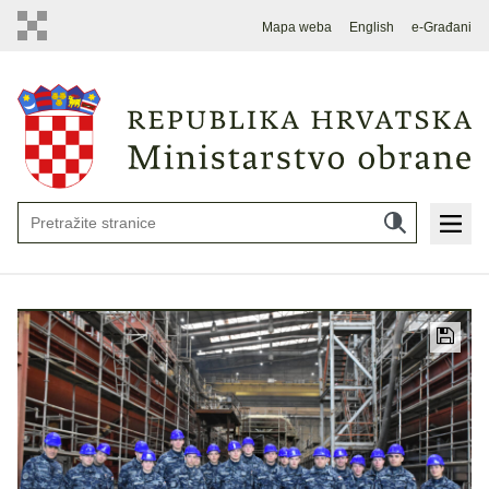
Mapa weba
English
e-Građani