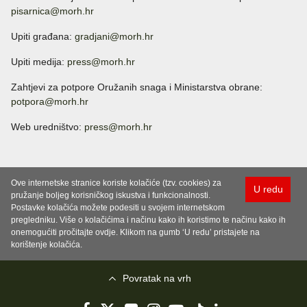
pisarnica@morh.hr
Upiti građana:
gradjani@morh.hr
Upiti medija:
press@morh.hr
Zahtjevi za potpore Oružanih snaga i Ministarstva obrane:
potpora@morh.hr
Web uredništvo:
press@morh.hr
Ove internetske stranice koriste kolačiće (tzv. cookies) za
U redu
pružanje boljeg korisničkog iskustva i funkcionalnosti.
Postavke kolačića možete podesiti u svojem internetskom
pregledniku. Više o kolačićima i načinu kako ih koristimo te načinu kako ih
onemogućiti pročitajte ovdje. Klikom na gumb ‘U redu’ pristajete na
korištenje kolačića.
Povratak na vrh