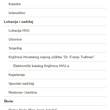
Katedre
Izdavaštvo
Lokacija i sadržaj
Lokacija HVU
Učionice
Smještaj
Knjižnice Hrvatskog vojnog učilišta “Dr. Franjo Tuđman”
Elektronički katalog Knjižnica HVU-a
Kapelanija
Sportski sadržaji
Restoran i kantina
Škole
Ratna škola “Ban Josip Jelačić”