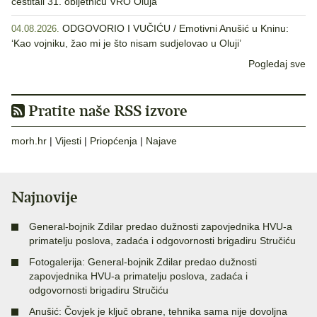
čestitali 31. obljetnicu VRO Oluja
ODGOVORIO I VUČIĆU / Emotivni Anušić u Kninu:
04.08.2026.
‘Kao vojniku, žao mi je što nisam sudjelovao u Oluji’
Pogledaj sve
Pratite naše RSS izvore
morh.hr
|
Vijesti
|
Priopćenja
|
Najave
Najnovije
General-bojnik Zdilar predao dužnosti zapovjednika HVU-a
primatelju poslova, zadaća i odgovornosti brigadiru Stručiću
Fotogalerija: General-bojnik Zdilar predao dužnosti
zapovjednika HVU-a primatelju poslova, zadaća i
odgovornosti brigadiru Stručiću
Anušić: Čovjek je ključ obrane, tehnika sama nije dovoljna