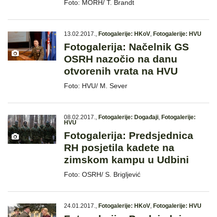
Foto: MORH/ T. Brandt
13.02.2017.
,
Fotogalerije: HKoV
,
Fotogalerije: HVU
Fotogalerija: Načelnik GS
OSRH nazočio na danu
otvorenih vrata na HVU
Foto: HVU/ M. Sever
08.02.2017.
,
Fotogalerije: Događaji
,
Fotogalerije:
HVU
Fotogalerija: Predsjednica
RH posjetila kadete na
zimskom kampu u Udbini
Foto: OSRH/ S. Brigljević
24.01.2017.
,
Fotogalerije: HKoV
,
Fotogalerije: HVU