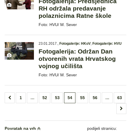
Fotogalerija: Predsjednica
RH održala predavanje
polaznicima Ratne škole
Foto: HVU/ M. Sever
23.01.2017.
,
Fotogalerije: HKoV
,
Fotogalerije: HVU
Fotogalerija: Održan Dan
otvorenih vrata Hrvatskog
vojnog učilišta
Foto: HVU/ M. Sever
Brojevi
1
…
52
53
54
55
56
…
63
stranica
objava
Povratak na vrh
podijeli stranicu: