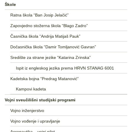
Škole
Ratna škola “Ban Josip Jelačić”
Zapovjedno stožerna škola “Blago Zadro”
Časnička škola “Andrija Matijaš Pauk”
Dočasnička škola “Damir Tomljanović Gavran”
Središte za strane jezike “Katarina Zrinska”
Ispit iz engleskog jezika prema HRVN STANAG 6001
Kadetska bojna “Predrag Matanović”
Kampovi kadeta
Vojni sveučilišni studijski programi
Vojno inženjerstvo
Vojno vođenje i upravljanje
Aeronautika – vojni pilot