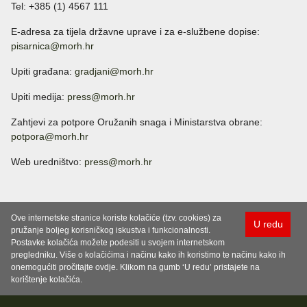
Tel: +385 (1) 4567 111
E-adresa za tijela državne uprave i za e-službene dopise:
pisarnica@morh.hr
Upiti građana:
gradjani@morh.hr
Upiti medija:
press@morh.hr
Zahtjevi za potpore Oružanih snaga i Ministarstva obrane:
potpora@morh.hr
Web uredništvo:
press@morh.hr
Ove internetske stranice koriste kolačiće (tzv. cookies) za
U redu
pružanje boljeg korisničkog iskustva i funkcionalnosti.
Postavke kolačića možete podesiti u svojem internetskom
pregledniku. Više o kolačićima i načinu kako ih koristimo te načinu kako ih
onemogućiti pročitajte ovdje. Klikom na gumb ‘U redu’ pristajete na
korištenje kolačića.