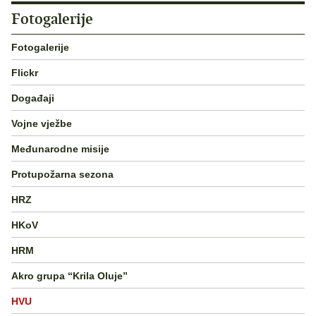
Fotogalerije
Fotogalerije
Flickr
Događaji
Vojne vježbe
Međunarodne misije
Protupožarna sezona
HRZ
HKoV
HRM
Akro grupa “Krila Oluje”
HVU