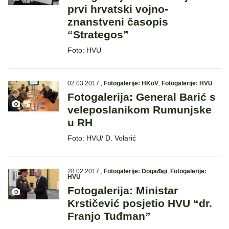
prvi hrvatski vojno-
znanstveni časopis
“Strategos”
Foto: HVU
02.03.2017.
,
Fotogalerije: HKoV
,
Fotogalerije: HVU
Fotogalerija: General Barić s
veleposlanikom Rumunjske
u RH
Foto: HVU/ D. Volarić
28.02.2017.
,
Fotogalerije: Događaji
,
Fotogalerije:
HVU
Fotogalerija: Ministar
Krstičević posjetio HVU “dr.
Franjo Tuđman”