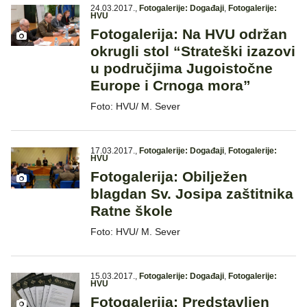
24.03.2017.
,
Fotogalerije: Događaji
,
Fotogalerije:
HVU
Fotogalerija: Na HVU održan
okrugli stol “Strateški izazovi
u područjima Jugoistočne
Europe i Crnoga mora”
Foto: HVU/ M. Sever
17.03.2017.
,
Fotogalerije: Događaji
,
Fotogalerije:
HVU
Fotogalerija: Obilježen
blagdan Sv. Josipa zaštitnika
Ratne škole
Foto: HVU/ M. Sever
15.03.2017.
,
Fotogalerije: Događaji
,
Fotogalerije:
HVU
Fotogalerija: Predstavljen