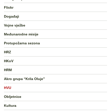
Flickr
Događaji
Vojne vježbe
Međunarodne misije
Protupožarna sezona
HRZ
HKoV
HRM
Akro grupa “Krila Oluje”
HVU
Obljetnice
Kultura