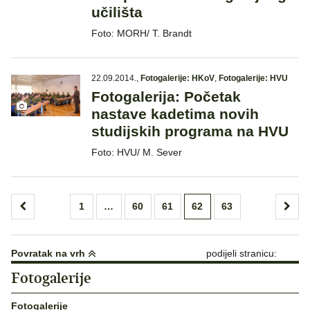
učilišta
Foto: MORH/ T. Brandt
22.09.2014.
,
Fotogalerije: HKoV
,
Fotogalerije: HVU
Fotogalerija: Početak
nastave kadetima novih
studijskih programa na HVU
Foto: HVU/ M. Sever
Brojevi
1
…
60
61
62
63
stranica
objava
Povratak na vrh
podijeli stranicu:
Fotogalerije
Fotogalerije