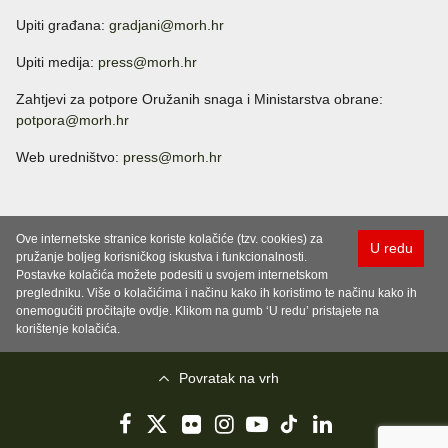
Upiti građana:
gradjani@morh.hr
Upiti medija:
press@morh.hr
Zahtjevi za potpore Oružanih snaga i Ministarstva obrane:
potpora@morh.hr
Web uredništvo:
press@morh.hr
Ove internetske stranice koriste kolačiće (tzv. cookies) za
U redu
pružanje boljeg korisničkog iskustva i funkcionalnosti.
Postavke kolačića možete podesiti u svojem internetskom
pregledniku. Više o kolačićima i načinu kako ih koristimo te načinu kako ih
onemogućiti pročitajte ovdje. Klikom na gumb ‘U redu’ pristajete na
korištenje kolačića.
Povratak na vrh