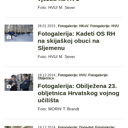
Foto: HVU/ M. Sever
28.01.2015.
,
Fotogalerije: HKoV
,
Fotogalerije: HVU
Fotogalerija: Kadeti OS RH
na skijaškoj obuci na
Sljemenu
Foto: HVU/ M. Sever
19.12.2014.
,
Fotogalerije: HVU
,
Fotogalerije:
Obljetnice
Fotogalerija: Obilježena 23.
obljetnica Hrvatskog vojnog
učilišta
Foto: MORH/ T. Brandt
18.12.2014.
,
Fotogalerije: Događaji
,
Fotogalerije: