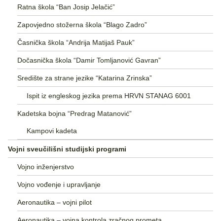
Ratna škola “Ban Josip Jelačić”
Zapovjedno stožerna škola “Blago Zadro”
Časnička škola “Andrija Matijaš Pauk”
Dočasnička škola “Damir Tomljanović Gavran”
Središte za strane jezike “Katarina Zrinska”
Ispit iz engleskog jezika prema HRVN STANAG 6001
Kadetska bojna “Predrag Matanović”
Kampovi kadeta
Vojni sveučilišni studijski programi
Vojno inženjerstvo
Vojno vođenje i upravljanje
Aeronautika – vojni pilot
Aeronautika – vojna kontrola zračnog prometa