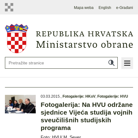
Mapa weba
English
e-Građani
03.03.2015.
,
Fotogalerije: HKoV
,
Fotogalerije: HVU
Fotogalerija: Na HVU održane
sjednice Vijeća studija vojnih
sveučilišnih studijskih
programa
Foto: HVU/ M. Sever