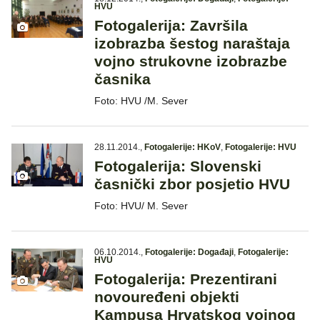
HVU
Fotogalerija: Završila
izobrazba šestog naraštaja
vojno strukovne izobrazbe
časnika
Foto: HVU /M. Sever
28.11.2014.
,
Fotogalerije: HKoV
,
Fotogalerije: HVU
Fotogalerija: Slovenski
časnički zbor posjetio HVU
Foto: HVU/ M. Sever
06.10.2014.
,
Fotogalerije: Događaji
,
Fotogalerije:
HVU
Fotogalerija: Prezentirani
novouređeni objekti
Kampusa Hrvatskog vojnog