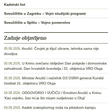
Kadetski list
Sveučilište u Zagrebu – Vojni studijski programi
Sveučilište u Splitu – Vojno pomorstvo
Zadnje objavljeno
Anušić: Čovjek je ključ obrane, tehnika sama nije
05.08.2026.
dovoljna
U Kninu svečano obilježen Dan pobjede i domovinske
05.08.2026.
zahvalnosti, Dan hrvatskih branitelja i 31. obljetnica VRO Oluja
Ministar Anušić i načelnik GS OSRH general Kundid
05.08.2026.
čestitali 31. obljetnicu VRO Oluja
ODGOVORIO I VUČIĆU / Emotivni Anušić u Kninu:
04.08.2026.
‘Kao vojniku, žao mi je što nisam sudjelovao u Oluji’
Kadeti zrakoplovnog voda na pilotskom kampu
04.08.2026.