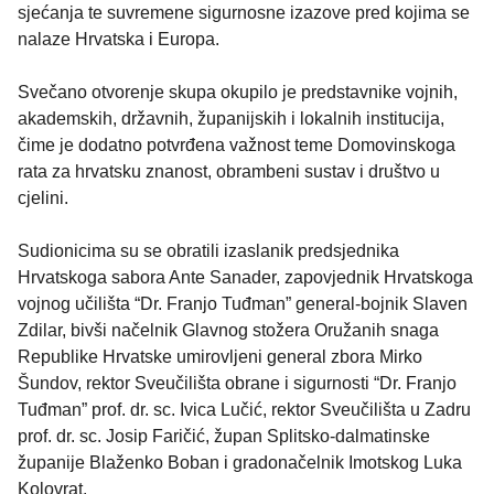
sjećanja te suvremene sigurnosne izazove pred kojima se
nalaze Hrvatska i Europa.
Svečano otvorenje skupa okupilo je predstavnike vojnih,
akademskih, državnih, županijskih i lokalnih institucija,
čime je dodatno potvrđena važnost teme Domovinskoga
rata za hrvatsku znanost, obrambeni sustav i društvo u
cjelini.
Sudionicima su se obratili izaslanik predsjednika
Hrvatskoga sabora Ante Sanader, zapovjednik Hrvatskoga
vojnog učilišta “Dr. Franjo Tuđman” general-bojnik Slaven
Zdilar, bivši načelnik Glavnog stožera Oružanih snaga
Republike Hrvatske umirovljeni general zbora Mirko
Šundov, rektor Sveučilišta obrane i sigurnosti “Dr. Franjo
Tuđman” prof. dr. sc. Ivica Lučić, rektor Sveučilišta u Zadru
prof. dr. sc. Josip Faričić, župan Splitsko-dalmatinske
županije Blaženko Boban i gradonačelnik Imotskog Luka
Kolovrat.