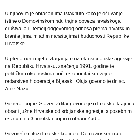
U njihovim je obraćanjima istaknuto kako je očuvanje
istine o Domovinskom ratu trajna obveza hrvatskoga
društva, ali i temelj odgovornog odnosa prema hrvatskim
braniteljima, mladim naraštajima i budućnosti Republike
Hrvatske.
U plenarnom dijelu izlaganja o uzroku srbijanske agresije
na Republiku Hrvatsku, značenju 1991. godine te
političkim okolnostima uoči oslobodilačkih vojno-
redarstvenih operacija Bljesak i Oluja govorio je dr. sc.
Ante Nazor.
General-bojnik Slaven Zdilar govorio je o Imotskoj krajini u
obrani južne Hrvatske od srbijanske agresije, s posebnim
osvrtom na 3. imotsku bojnu u obrani Zadra.
Govoreći o ulozi Imotske krajine u Domovinskom ratu,