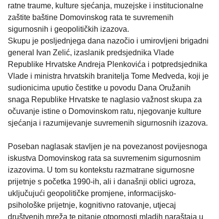
ratne traume, kulture sjećanja, muzejske i institucionalne
zaštite baštine Domovinskog rata te suvremenih
sigurnosnih i geopolitičkih izazova.
Skupu je posljednjega dana nazočio i umirovljeni brigadni
general Ivan Zelić, izaslanik predsjednika Vlade
Republike Hrvatske Andreja Plenkovića i potpredsjednika
Vlade i ministra hrvatskih branitelja Tome Medveda, koji je
sudionicima uputio čestitke u povodu Dana Oružanih
snaga Republike Hrvatske te naglasio važnost skupa za
očuvanje istine o Domovinskom ratu, njegovanje kulture
sjećanja i razumijevanje suvremenih sigurnosnih izazova.
Poseban naglasak stavljen je na povezanost povijesnoga
iskustva Domovinskog rata sa suvremenim sigurnosnim
izazovima. U tom su kontekstu razmatrane sigurnosne
prijetnje s početka 1990-ih, ali i današnji oblici ugroza,
uključujući geopolitičke promjene, informacijsko-
psihološke prijetnje, kognitivno ratovanje, utjecaj
društvenih mreža te pitanje otpornosti mladih naraštaja u