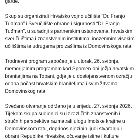
garde.
Skup su organizirali Hrvatsko vojno učilište “Dr. Franjo
Tuđman” i Sveučilište obrane i sigurnosti “Dr. Franjo
Tuđman”, u suradnji s partnerskim ustanovama, hrvatskim
sveučilištima i znanstvenim institutima, inozemnim visokim
učilištima te udrugama proizašlima iz Domovinskoga rata.
Trodnevni program započeo je u utorak, 26. svibnja,
memorijalnim programom kod Spomen-obilježja hrvatskim
braniteljima na Topani, gdje je u dostojanstvenom ozračju
odana počast hrvatskim braniteljima i svim žrtvama
Domovinskog rata.
Svečano otvaranje održano je u srijedu, 27. svibnja 2026.
Tijekom skupa sudionici su iz različitih znanstvenih i
stručnih perspektiva razmatrali ulogu Imotske krajine u
Domovinskom ratu, doprinos njezinih ljudi stvaranju i
obrani Republike Hrvatske, očuvanje istine i kulture