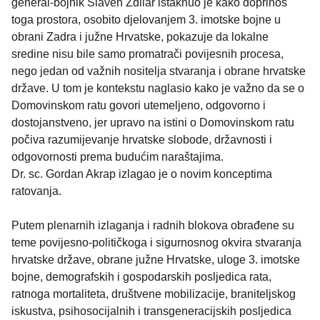
general-bojnik Slaven Zdilar istaknuo je kako doprinos
toga prostora, osobito djelovanjem 3. imotske bojne u
obrani Zadra i južne Hrvatske, pokazuje da lokalne
sredine nisu bile samo promatrači povijesnih procesa,
nego jedan od važnih nositelja stvaranja i obrane hrvatske
države. U tom je kontekstu naglasio kako je važno da se o
Domovinskom ratu govori utemeljeno, odgovorno i
dostojanstveno, jer upravo na istini o Domovinskom ratu
počiva razumijevanje hrvatske slobode, državnosti i
odgovornosti prema budućim naraštajima.
Dr. sc. Gordan Akrap izlagao je o novim konceptima
ratovanja.
Putem plenarnih izlaganja i radnih blokova obrađene su
teme povijesno-političkoga i sigurnosnog okvira stvaranja
hrvatske države, obrane južne Hrvatske, uloge 3. imotske
bojne, demografskih i gospodarskih posljedica rata,
ratnoga mortaliteta, društvene mobilizacije, braniteljskog
iskustva, psihosocijalnih i transgeneracijskih posljedica