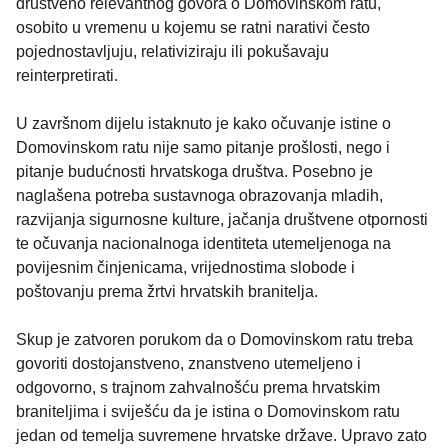
društveno relevantnog govora o Domovinskom ratu,
osobito u vremenu u kojemu se ratni narativi često
pojednostavljuju, relativiziraju ili pokušavaju
reinterpretirati.
U završnom dijelu istaknuto je kako očuvanje istine o
Domovinskom ratu nije samo pitanje prošlosti, nego i
pitanje budućnosti hrvatskoga društva. Posebno je
naglašena potreba sustavnoga obrazovanja mladih,
razvijanja sigurnosne kulture, jačanja društvene otpornosti
te očuvanja nacionalnoga identiteta utemeljenoga na
povijesnim činjenicama, vrijednostima slobode i
poštovanju prema žrtvi hrvatskih branitelja.
Skup je zatvoren porukom da o Domovinskom ratu treba
govoriti dostojanstveno, znanstveno utemeljeno i
odgovorno, s trajnom zahvalnošću prema hrvatskim
braniteljima i sviješću da je istina o Domovinskom ratu
jedan od temelja suvremene hrvatske države. Upravo zato