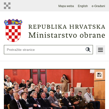
Mapa weba
English
e-Građani