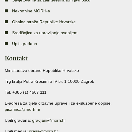
Savjetovanje sa zainteresiranom javnošću
Nekretnine MORH-a
Obalna straža Republike Hrvatske
Središnjica za upravljanje osobljem
Upiti građana
Kontakt
Ministarstvo obrane Republike Hrvatske
Trg kralja Petra Krešimira IV br. 1 10000 Zagreb
Tel: +385 (1) 4567 111
E-adresa za tijela državne uprave i za e-službene dopise:
pisarnica@morh.hr
Upiti građana:
gradjani@morh.hr
Upiti medija:
press@morh.hr