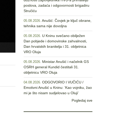
dužnosti zapovjednika HVU-a primatelju
poslova, zadaća i odgovornosti brigadiru
Stručiću
Anušić: Čovjek je ključ obrane,
05.08.2026.
tehnika sama nije dovoljna
U Kninu svečano obilježen
05.08.2026.
Dan pobjede i domovinske zahvalnosti,
Dan hrvatskih branitelja i 31. obljetnica
VRO Oluja
Ministar Anušić i načelnik GS
05.08.2026.
OSRH general Kundid čestitali 31.
obljetnicu VRO Oluja
ODGOVORIO I VUČIĆU /
04.08.2026.
Emotivni Anušić u Kninu: ‘Kao vojniku, žao
mi je što nisam sudjelovao u Oluji’
Pogledaj sve