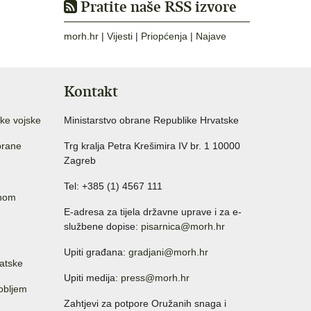
Pratite naše RSS izvore
morh.hr
|
Vijesti
|
Priopćenja
|
Najave
Kontakt
ke vojske
Ministarstvo obrane Republike Hrvatske
brane
Trg kralja Petra Krešimira IV br. 1 10000
Zagreb
Tel: +385 (1) 4567 111
anom
E-adresa za tijela državne uprave i za e-
službene dopise:
pisarnica@morh.hr
Upiti građana:
gradjani@morh.hr
atske
Upiti medija:
press@morh.hr
sobljem
Zahtjevi za potpore Oružanih snaga i