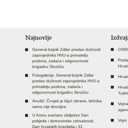
Najnovije
Izdva
General-bojnik Zdilar predao dužnosti
OSR
zapovjednika HVU-a primatelju
Posta
poslova, zadaća i odgovornosti
Hrvat
brigadiru Stručiću
Fotogalerija: General-bojnik Zdilar
Hrvat
predao dužnosti zapovjednika HVU-a
primatelju poslova, zadaća i
Hrvat
odgovornosti brigadiru Stručiću
Tuđm
Anušić: Čovjek je ključ obrane, tehnika
Vojna
sama nije dovoljna
agenc
U Kninu svečano obilježen Dan
Vojni 
pobjede i domovinske zahvalnosti,
Dan hrvatskih branitelja i 31.