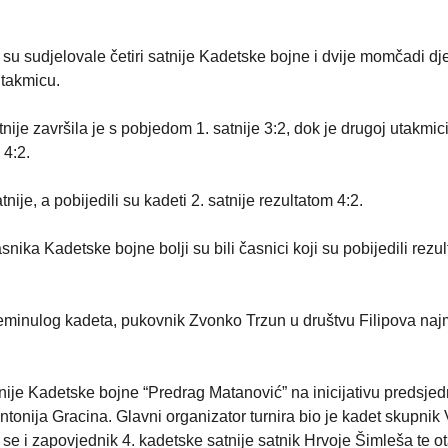
su sudjelovale četiri satnije Kadetske bojne i dvije momčadi dj
utakmicu.
tnije završila je s pobjedom 1. satnije 3:2, dok je drugoj utakmi
 4:2.
atnije, a pobijedili su kadeti 2. satnije rezultatom 4:2.
nika Kadetske bojne bolji su bili časnici koji su pobijedili rezu
reminulog kadeta, pukovnik Zvonko Trzun u društvu Filipova na
atnije Kadetske bojne “Predrag Matanović” na inicijativu predsje
tonija Gracina. Glavni organizator turnira bio je kadet skupnik
su se i zapovjednik 4. kadetske satnije satnik Hrvoje Šimleša te o