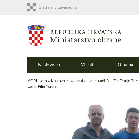
Središnji državni portal
Naslovnica
Vijesti
O nama
MORH web »
Naslovnica
»
Hrvatsko vojno učilište "Dr. Franjo Tu
turnir Filip Trzun