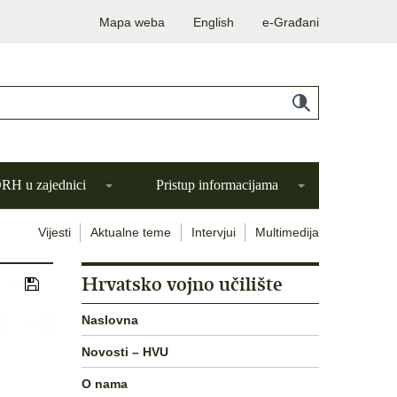
Mapa weba
English
e-Građani
H u zajednici
Pristup informacijama
Vijesti
Aktualne teme
Intervjui
Multimedija
Hrvatsko vojno učilište
Naslovna
Novosti – HVU
O nama