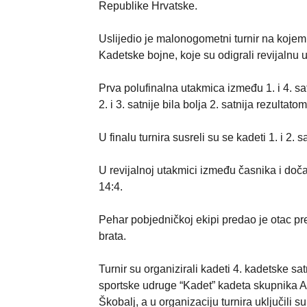
Republike Hrvatske.
Uslijedio je malonogometni turnir na kojem 
Kadetske bojne, koje su odigrali revijalnu 
Prva polufinalna utakmica između 1. i 4. sa
2. i 3. satnije bila bolja 2. satnija rezultatom
U finalu turnira susreli su se kadeti 1. i 2. s
U revijalnoj utakmici između časnika i dočas
14:4.
Pehar pobjedničkoj ekipi predao je otac p
brata.
Turnir su organizirali kadeti 4. kadetske s
sportske udruge “Kadet” kadeta skupnika An
Škobalj, a u organizaciju turnira uključili 