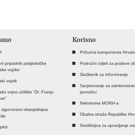
jamo
Korisno
H
Pričuvna komponenta Hrvats
ni pripadnik pobjedničke
Područni odjeli za poslove o
ske vojske
Službenik za informiranje
ski vojnik
Savjetovanje sa zainteresir
sko vojno učilište “Dr. Franjo
javnošću
an”
Nekretnine MORH-a
 sigurnosno-obavještajna
Obalna straža Republike Hrv
ija
Središnjica za upravljanje o
pilot