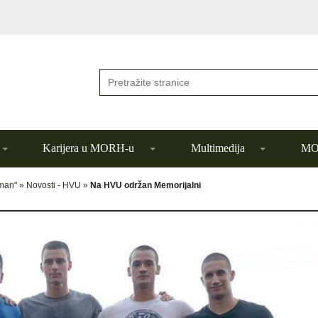
Karijera u MORH-u
Multimedija
MOR
đman"
»
Novosti - HVU
»
Na HVU održan Memorijalni