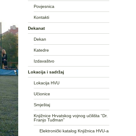
Povjesnica
Kontakti
Dekanat
Dekan
Katedre
Izdavaštvo
Lokacija i sadržaj
Lokacija HVU
Učionice
Smještaj
Knjižnice Hrvatskog vojnog učilišta “Dr.
Franjo Tuđman”
Elektronički katalog Knjižnica HVU-a