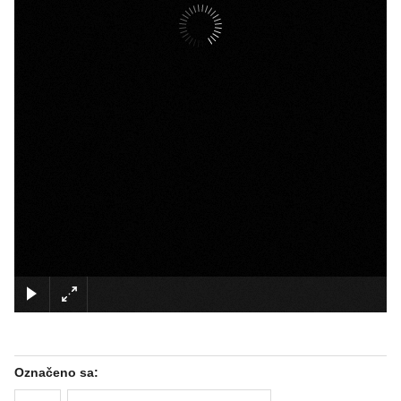
×
Označeno sa: