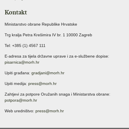
Kontakt
Ministarstvo obrane Republike Hrvatske
Trg kralja Petra Krešimira IV br. 1 10000 Zagreb
Tel: +385 (1) 4567 111
E-adresa za tijela državne uprave i za e-službene dopise:
pisarnica@morh.hr
Upiti građana:
gradjani@morh.hr
Upiti medija:
press@morh.hr
Zahtjevi za potpore Oružanih snaga i Ministarstva obrane:
potpora@morh.hr
Web uredništvo:
press@morh.hr