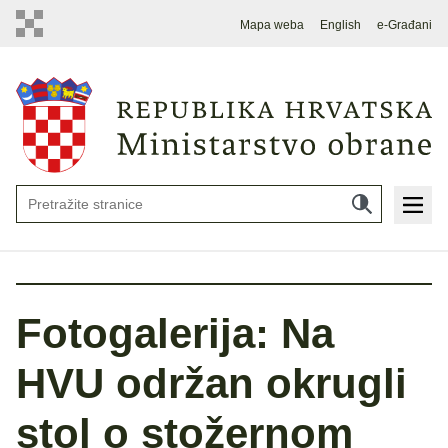
Mapa weba
English
e-Građani
Fotogalerija: Na
HVU održan okrugli
stol o stožernom