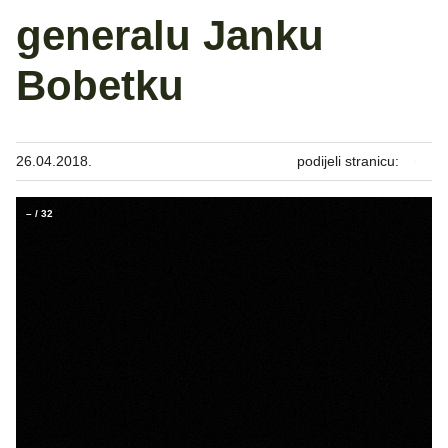
generalu Janku
Bobetku
26.04.2018.
podijeli stranicu:
–
/
32