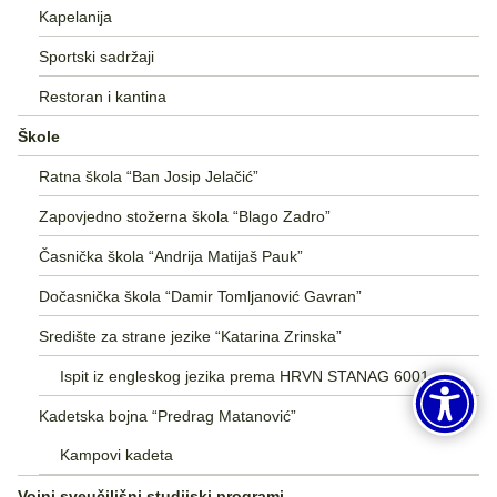
Kapelanija
Sportski sadržaji
Restoran i kantina
Škole
Ratna škola “Ban Josip Jelačić”
Zapovjedno stožerna škola “Blago Zadro”
Časnička škola “Andrija Matijaš Pauk”
Dočasnička škola “Damir Tomljanović Gavran”
Središte za strane jezike “Katarina Zrinska”
Ispit iz engleskog jezika prema HRVN STANAG 6001
Kadetska bojna “Predrag Matanović”
Kampovi kadeta
Vojni sveučilišni studijski programi