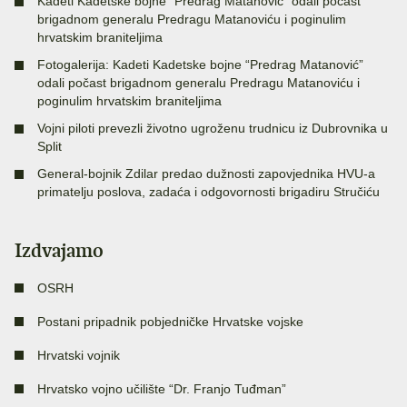
Kadeti Kadetske bojne “Predrag Matanović” odali počast
brigadnom generalu Predragu Matanoviću i poginulim
hrvatskim braniteljima
Fotogalerija: Kadeti Kadetske bojne “Predrag Matanović”
odali počast brigadnom generalu Predragu Matanoviću i
poginulim hrvatskim braniteljima
Vojni piloti prevezli životno ugroženu trudnicu iz Dubrovnika u
Split
General-bojnik Zdilar predao dužnosti zapovjednika HVU-a
primatelju poslova, zadaća i odgovornosti brigadiru Stručiću
Izdvajamo
OSRH
Postani pripadnik pobjedničke Hrvatske vojske
Hrvatski vojnik
Hrvatsko vojno učilište “Dr. Franjo Tuđman”