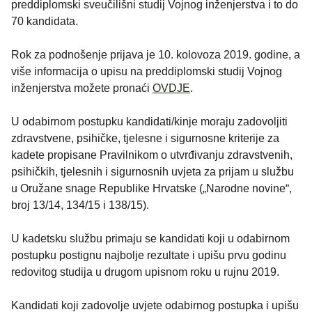
preddiplomski sveučilišni studij Vojnog inženjerstva i to do
70 kandidata.
Rok za podnošenje prijava je 10. kolovoza 2019. godine, a
više informacija o upisu na preddiplomski studij Vojnog
inženjerstva možete pronaći
OVDJE
.
U odabirnom postupku kandidati/kinje moraju zadovoljiti
zdravstvene, psihičke, tjelesne i sigurnosne kriterije za
kadete propisane Pravilnikom o utvrđivanju zdravstvenih,
psihičkih, tjelesnih i sigurnosnih uvjeta za prijam u službu
u Oružane snage Republike Hrvatske („Narodne novine“,
broj 13/14, 134/15 i 138/15).
U kadetsku službu primaju se kandidati koji u odabirnom
postupku postignu najbolje rezultate i upišu prvu godinu
redovitog studija u drugom upisnom roku u rujnu 2019.
Kandidati koji zadovolje uvjete odabirnog postupka i upišu