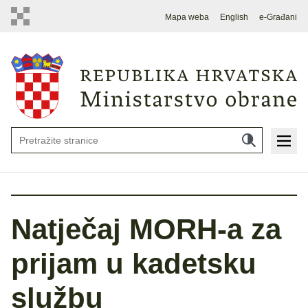
Mapa weba
English
e-Građani
Natječaj MORH-a za
prijam u kadetsku
službu