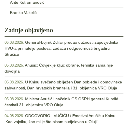
Ante Kotromanović
Branko Vukelić
Zadnje objavljeno
General-bojnik Zdilar predao dužnosti zapovjednika
06.08.2026.
HVU-a primatelju poslova, zadaća i odgovornosti brigadiru
Stručiću
Anušić: Čovjek je ključ obrane, tehnika sama nije
05.08.2026.
dovoljna
U Kninu svečano obilježen Dan pobjede i domovinske
05.08.2026.
zahvalnosti, Dan hrvatskih branitelja i 31. obljetnica VRO Oluja
Ministar Anušić i načelnik GS OSRH general Kundid
05.08.2026.
čestitali 31. obljetnicu VRO Oluja
ODGOVORIO I VUČIĆU / Emotivni Anušić u Kninu:
04.08.2026.
‘Kao vojniku, žao mi je što nisam sudjelovao u Oluji’