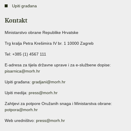
Upiti građana
Kontakt
Ministarstvo obrane Republike Hrvatske
Trg kralja Petra Krešimira IV br. 1 10000 Zagreb
Tel: +385 (1) 4567 111
E-adresa za tijela državne uprave i za e-službene dopise:
pisarnica@morh.hr
Upiti građana:
gradjani@morh.hr
Upiti medija:
press@morh.hr
Zahtjevi za potpore Oružanih snaga i Ministarstva obrane:
potpora@morh.hr
Web uredništvo:
press@morh.hr