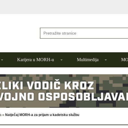
Karijera u MORH-u
Multimedija
MOR
a
»
Natječaj MORH-a za prijam u kadetsku službu