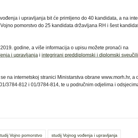
vođenja i upravljanja bit će primljeno do 40 kandidata, a na inte
ij Vojno pomorstvo do 25 kandidata državljana RH i šest kandida
2019. godine, a više informacija o upisu možete pronaći na
enja i upravljanja
i
integrirani preddiplomski i diplomski sveučil
 se na internetskoj stranici Ministarstva obrane www.morh.hr, a
n 01/3784-812 i 01/3784-814, te u područnim odjelima i odsjecim
tudij Vojno pomorstvo
studij Vojnog vođenja i upravljanja