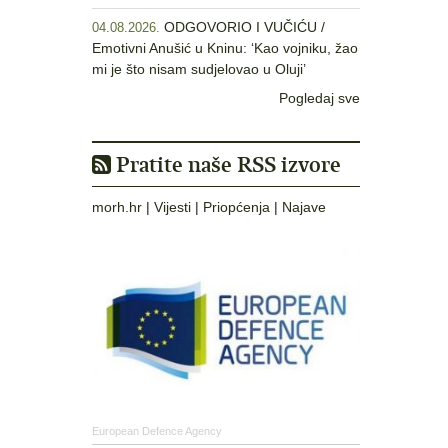
ODGOVORIO I VUČIĆU /
04.08.2026.
Emotivni Anušić u Kninu: ‘Kao vojniku, žao
mi je što nisam sudjelovao u Oluji’
Pogledaj sve
Pratite naše RSS izvore
morh.hr
|
Vijesti
|
Priopćenja
|
Najave
European Defence Agency