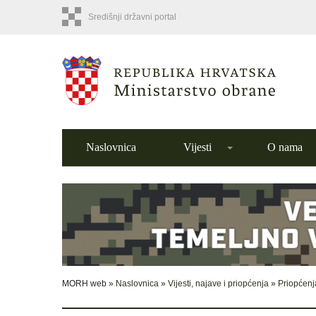
Središnji državni portal
Naslovnica
Vijesti
O nama
MORH web »
Naslovnica
»
Vijesti, najave i priopćenja
»
Priopćenj