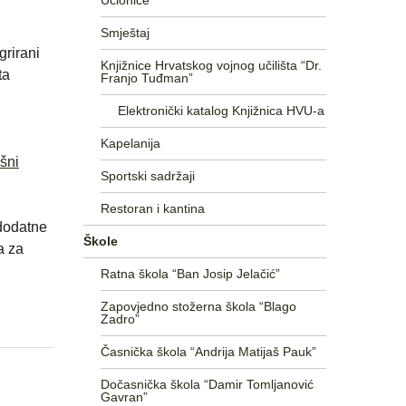
Učionice
Smještaj
grirani
Knjižnice Hrvatskog vojnog učilišta “Dr.
ta
Franjo Tuđman”
Elektronički katalog Knjižnica HVU-a
Kapelanija
išni
Sportski sadržaji
Restoran i kantina
 dodatne
Škole
a za
Ratna škola “Ban Josip Jelačić”
Zapovjedno stožerna škola “Blago
Zadro”
Časnička škola “Andrija Matijaš Pauk”
Dočasnička škola “Damir Tomljanović
Gavran”