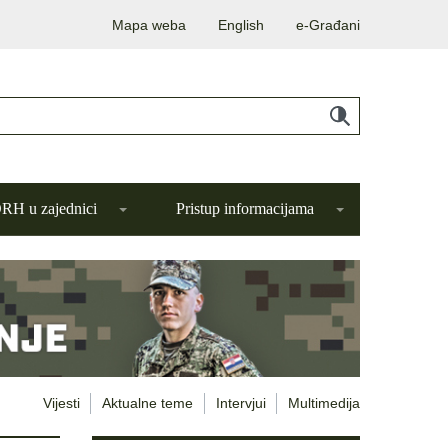
Mapa weba
English
e-Građani
H u zajednici
Pristup informacijama
Vijesti
Aktualne teme
Intervjui
Multimedija