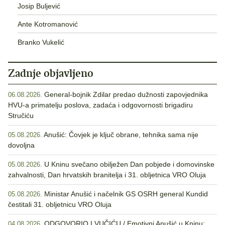
Josip Buljević
Ante Kotromanović
Branko Vukelić
Zadnje objavljeno
General-bojnik Zdilar predao dužnosti zapovjednika
06.08.2026.
HVU-a primatelju poslova, zadaća i odgovornosti brigadiru
Stručiću
Anušić: Čovjek je ključ obrane, tehnika sama nije
05.08.2026.
dovoljna
U Kninu svečano obilježen Dan pobjede i domovinske
05.08.2026.
zahvalnosti, Dan hrvatskih branitelja i 31. obljetnica VRO Oluja
Ministar Anušić i načelnik GS OSRH general Kundid
05.08.2026.
čestitali 31. obljetnicu VRO Oluja
ODGOVORIO I VUČIĆU / Emotivni Anušić u Kninu:
04.08.2026.