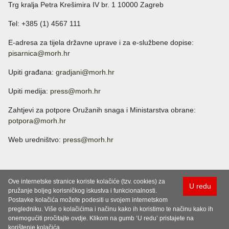
Trg kralja Petra Krešimira IV br. 1 10000 Zagreb
Tel: +385 (1) 4567 111
E-adresa za tijela državne uprave i za e-službene dopise:
pisarnica@morh.hr
Upiti građana:
gradjani@morh.hr
Upiti medija:
press@morh.hr
Zahtjevi za potpore Oružanih snaga i Ministarstva obrane:
potpora@morh.hr
Web uredništvo:
press@morh.hr
Ove internetske stranice koriste kolačiće (tzv. cookies) za
U redu
pružanje boljeg korisničkog iskustva i funkcionalnosti.
Postavke kolačića možete podesiti u svojem internetskom
pregledniku. Više o kolačićima i načinu kako ih koristimo te načinu kako ih
onemogućiti pročitajte ovdje. Klikom na gumb ‘U redu’ pristajete na
korištenje kolačića.