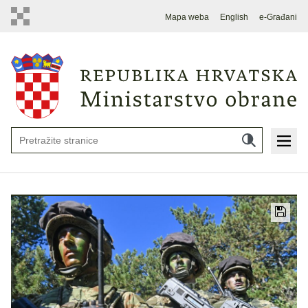
Mapa weba
English
e-Građani