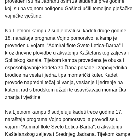
provedeni su na Jadranu osim za studente prve godine
koji su na vojnom poligonu Gašinci učili temeljne pješačke
vojničke vještine.
Na Ljetnom kampu 2 sudjelovali su kadeti druge godine
18. naraštaja programa Vojno pomorstvo, a kamp je
proveden u vojarni “Admiral flote Sveto Letica-Barba“ i
kroz dnevne plovidbe u akvatoriju Kaštelanskog zaljeva i
Splitskog kanala. Tijekom kampa provedena je obuka i
osposobljavanje kadeta za člana posade i zapovjednika
brodice na vesla i jedra, tipa mornarički kuter. Kadeti
provode napredni tečaj plivanja, veslanje i jedrenje na
kuteru, rad s brodskom užadi te usavršavaju mornarička
znanja i vještine.
Na Ljetnom kampu 3 sudjeluju kadeti treće godine 17.
naraštaja programa Vojno pomorstvo, a provodi se u
vojarni “Admiral flote Sveto Letica-Barba“, u akvatoriju
Kaštelanskog zaljeva i Srednjeg Jadrana. Tijekom kampa