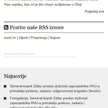
‘Kao vojniku, žao mi je što nisam sudjelovao u Oluji’
Pogledaj sve
Pratite naše RSS izvore
morh.hr
|
Vijesti
|
Priopćenja
|
Najave
European Defence Agency
Najnovije
General-bojnik Zdilar predao dužnosti zapovjednika HVU-a
primatelju poslova, zadaća i odgovornosti brigadiru Stručiću
Fotogalerija: General-bojnik Zdilar predao dužnosti
zapovjednika HVU-a primatelju poslova, zadaća i
odgovornosti brigadiru Stručiću