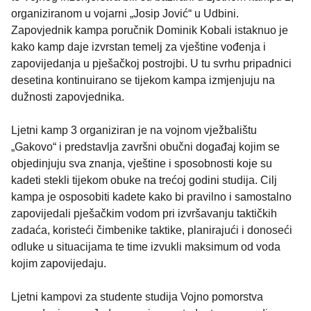
organiziranom u vojarni „Josip Jović“ u Udbini.
Zapovjednik kampa poručnik Dominik Kobali istaknuo je
kako kamp daje izvrstan temelj za vještine vođenja i
zapovijedanja u pješačkoj postrojbi. U tu svrhu pripadnici
desetina kontinuirano se tijekom kampa izmjenjuju na
dužnosti zapovjednika.
Ljetni kamp 3 organiziran je na vojnom vježbalištu
„Gakovo“ i predstavlja završni obučni događaj kojim se
objedinjuju sva znanja, vještine i sposobnosti koje su
kadeti stekli tijekom obuke na trećoj godini studija. Cilj
kampa je osposobiti kadete kako bi pravilno i samostalno
zapovijedali pješačkim vodom pri izvršavanju taktičkih
zadaća, koristeći čimbenike taktike, planirajući i donoseći
odluke u situacijama te time izvukli maksimum od voda
kojim zapovijedaju.
Ljetni kampovi za studente studija Vojno pomorstva