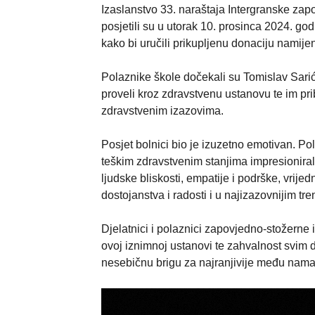
Izaslanstvo 33. naraštaja Intergranske za
posjetili su u utorak 10. prosinca 2024. go
kako bi uručili prikupljenu donaciju namije
Polaznike škole dočekali su Tomislav Sarić 
proveli kroz zdravstvenu ustanovu te im pri
zdravstvenim izazovima.
Posjet bolnici bio je izuzetno emotivan. Pol
teškim zdravstvenim stanjima impresioniral
ljudske bliskosti, empatije i podrške, vri
dostojanstva i radosti i u najizazovnijim tr
Djelatnici i polaznici zapovjedno-stožerne
ovoj iznimnoj ustanovi te zahvalnost svim 
nesebičnu brigu za najranjivije među nama