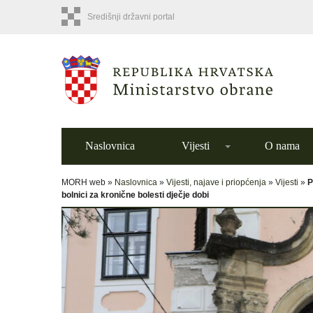
Središnji državni portal
Naslovnica
Vijesti
O nama
MORH web »
Naslovnica
»
Vijesti, najave i priopćenja
»
Vijesti
»
P
bolnici za kronične bolesti dječje dobi