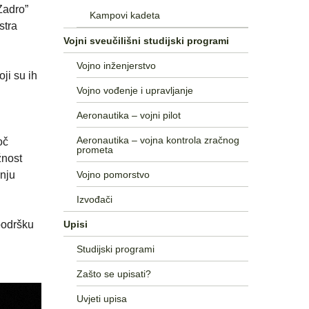
Zadro”
Kampovi kadeta
stra
Vojni sveučilišni studijski programi
Vojno inženjerstvo
ji su ih
Vojno vođenje i upravljanje
Aeronautika – vojni pilot
Aeronautika – vojna kontrola zračnog
oč
prometa
žnost
Vojno pomorstvo
anju
Izvođači
Upisi
podršku
Studijski programi
Zašto se upisati?
Uvjeti upisa