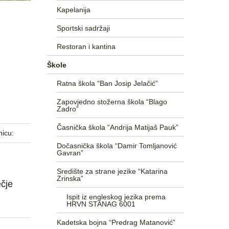
Kapelanija
Sportski sadržaji
Restoran i kantina
Škole
Ratna škola “Ban Josip Jelačić”
Zapovjedno stožerna škola “Blago
Zadro”
Časnička škola “Andrija Matijaš Pauk”
nicu:
Dočasnička škola “Damir Tomljanović
Gavran”
Središte za strane jezike “Katarina
Zrinska”
ečje
Ispit iz engleskog jezika prema
HRVN STANAG 6001
Kadetska bojna “Predrag Matanović”