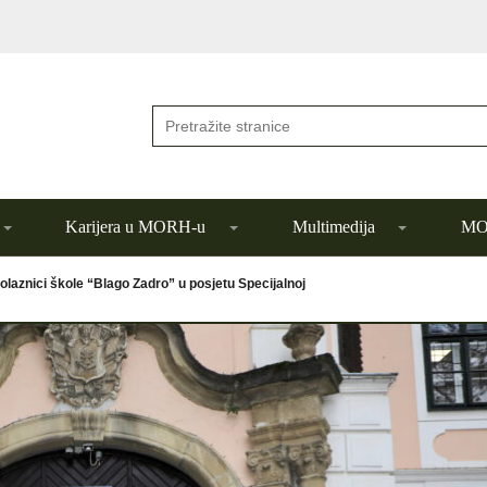
Karijera u MORH-u
Multimedija
MOR
olaznici škole “Blago Zadro” u posjetu Specijalnoj