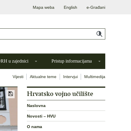
Mapa weba
English
e-Građani
H u zajednici
Pristup informacijama
Vijesti
Aktualne teme
Intervjui
Multimedija
Hrvatsko vojno učilište
Naslovna
Novosti – HVU
O nama