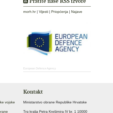
Pratite naše RSS izvore
morh.hr
|
Vijesti
|
Priopćenja
|
Najave
European Defence Agency
Kontakt
ke vojske
Ministarstvo obrane Republike Hrvatske
brane
Trg kralja Petra Krešimira IV br. 1 10000