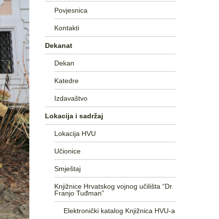
Povjesnica
Kontakti
Dekanat
Dekan
Katedre
Izdavaštvo
Lokacija i sadržaj
Lokacija HVU
Učionice
Smještaj
Knjižnice Hrvatskog vojnog učilišta “Dr.
Franjo Tuđman”
Elektronički katalog Knjižnica HVU-a