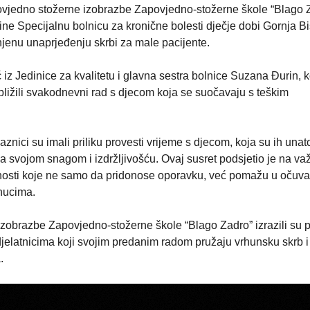
povjedno stožerne izobrazbe Zapovjedno-stožerne škole “Blago 
dine Specijalnu bolnicu za kronične bolesti dječje dobi Gornja Bi
njenu unaprjeđenju skrbi za male pacijente.
iz Jedinice za kvalitetu i glavna sestra bolnice Suzana Đurin, ko
bližili svakodnevni rad s djecom koja se suočavaju s teškim
aznici su imali priliku provesti vrijeme s djecom, koja su ih unat
a svojom snagom i izdržljivošću. Ovaj susret podsjetio je na va
jednosti koje ne samo da pridonose oporavku, već pomažu u očuv
enucima.
 izobrazbe Zapovjedno-stožerne škole “Blago Zadro” izrazili su 
djelatnicima koji svojim predanim radom pružaju vrhunsku skrb i
.