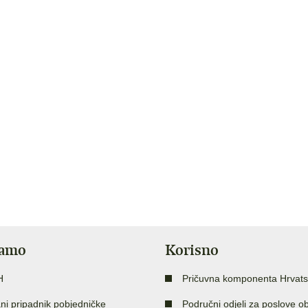
jamo
Korisno
H
Pričuvna komponenta Hrvats
ni pripadnik pobjedničke
Područni odjeli za poslove o