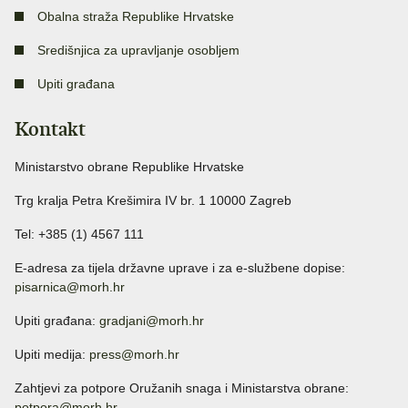
Obalna straža Republike Hrvatske
Središnjica za upravljanje osobljem
Upiti građana
Kontakt
Ministarstvo obrane Republike Hrvatske
Trg kralja Petra Krešimira IV br. 1 10000 Zagreb
Tel: +385 (1) 4567 111
E-adresa za tijela državne uprave i za e-službene dopise:
pisarnica@morh.hr
Upiti građana:
gradjani@morh.hr
Upiti medija:
press@morh.hr
Zahtjevi za potpore Oružanih snaga i Ministarstva obrane:
potpora@morh.hr