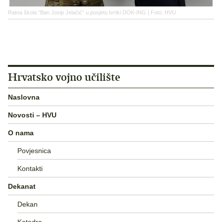
Ratna škola “Ban Josip Jelačić” u posjetu tvrtki DOK-ING | Foto: HVU
Hrvatsko vojno učilište
Naslovna
Novosti – HVU
O nama
Povjesnica
Kontakti
Dekanat
Dekan
Katedre