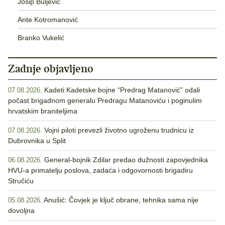
Josip Buljević
Ante Kotromanović
Branko Vukelić
Zadnje objavljeno
Kadeti Kadetske bojne “Predrag Matanović” odali
07.08.2026.
počast brigadnom generalu Predragu Matanoviću i poginulim
hrvatskim braniteljima
Vojni piloti prevezli životno ugroženu trudnicu iz
07.08.2026.
Dubrovnika u Split
General-bojnik Zdilar predao dužnosti zapovjednika
06.08.2026.
HVU-a primatelju poslova, zadaća i odgovornosti brigadiru
Stručiću
Anušić: Čovjek je ključ obrane, tehnika sama nije
05.08.2026.
dovoljna