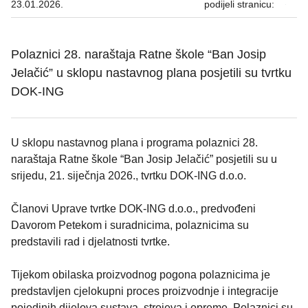
23.01.2026.
podijeli stranicu:
Polaznici 28. naraštaja Ratne škole “Ban Josip
Jelačić” u sklopu nastavnog plana posjetili su tvrtku
DOK-ING
U sklopu nastavnog plana i programa polaznici 28.
naraštaja Ratne škole “Ban Josip Jelačić” posjetili su u
srijedu, 21. siječnja 2026., tvrtku DOK-ING d.o.o.
Članovi Uprave tvrtke DOK-ING d.o.o., predvođeni
Davorom Petekom i suradnicima, polaznicima su
predstavili rad i djelatnosti tvrtke.
Tijekom obilaska proizvodnog pogona polaznicima je
predstavljen cjelokupni proces proizvodnje i integracije
pojedinih dijelova sustava, strojeva i opreme. Polaznici su