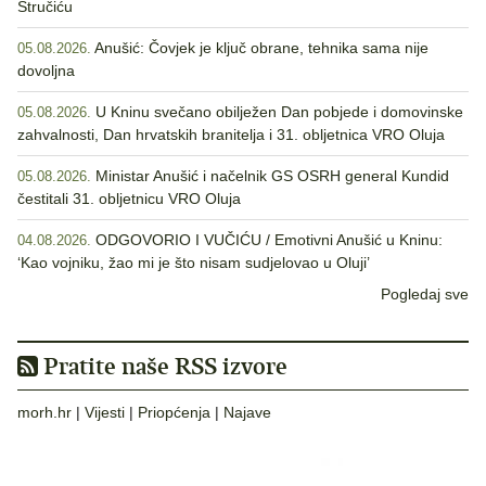
Stručiću
Anušić: Čovjek je ključ obrane, tehnika sama nije
05.08.2026.
dovoljna
U Kninu svečano obilježen Dan pobjede i domovinske
05.08.2026.
zahvalnosti, Dan hrvatskih branitelja i 31. obljetnica VRO Oluja
Ministar Anušić i načelnik GS OSRH general Kundid
05.08.2026.
čestitali 31. obljetnicu VRO Oluja
ODGOVORIO I VUČIĆU / Emotivni Anušić u Kninu:
04.08.2026.
‘Kao vojniku, žao mi je što nisam sudjelovao u Oluji’
Pogledaj sve
Pratite naše RSS izvore
morh.hr
|
Vijesti
|
Priopćenja
|
Najave