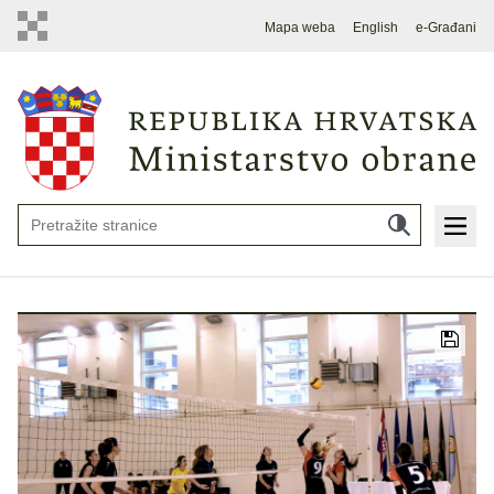
Mapa weba
English
e-Građani