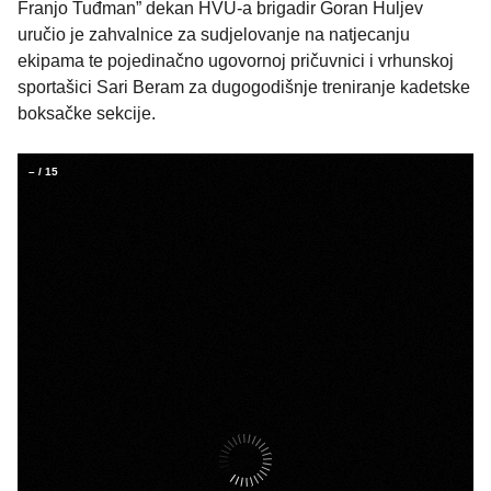
Franjo Tuđman” dekan HVU-a brigadir Goran Huljev
uručio je zahvalnice za sudjelovanje na natjecanju
ekipama te pojedinačno ugovornoj pričuvnici i vrhunskoj
sportašici Sari Beram za dugogodišnje treniranje kadetske
boksačke sekcije.
–
/
15