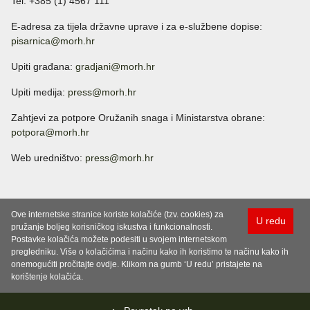
Tel: +385 (1) 4567 111
E-adresa za tijela državne uprave i za e-službene dopise:
pisarnica@morh.hr
Upiti građana:
gradjani@morh.hr
Upiti medija:
press@morh.hr
Zahtjevi za potpore Oružanih snaga i Ministarstva obrane:
potpora@morh.hr
Web uredništvo:
press@morh.hr
Ove internetske stranice koriste kolačiće (tzv. cookies) za
U redu
pružanje boljeg korisničkog iskustva i funkcionalnosti.
Postavke kolačića možete podesiti u svojem internetskom
pregledniku. Više o kolačićima i načinu kako ih koristimo te načinu kako ih
onemogućiti pročitajte ovdje. Klikom na gumb ‘U redu’ pristajete na
korištenje kolačića.