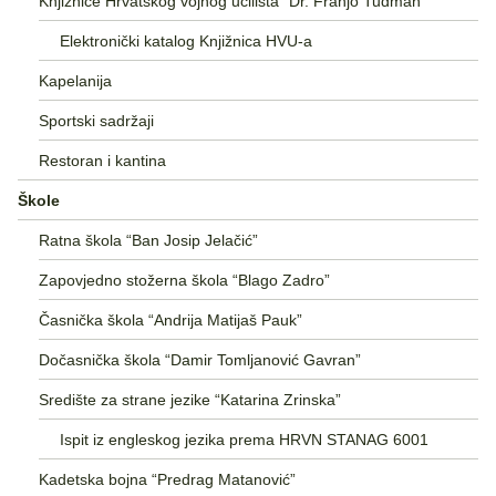
Knjižnice Hrvatskog vojnog učilišta “Dr. Franjo Tuđman”
Elektronički katalog Knjižnica HVU-a
Kapelanija
Sportski sadržaji
Restoran i kantina
Škole
Ratna škola “Ban Josip Jelačić”
Zapovjedno stožerna škola “Blago Zadro”
Časnička škola “Andrija Matijaš Pauk”
Dočasnička škola “Damir Tomljanović Gavran”
Središte za strane jezike “Katarina Zrinska”
Ispit iz engleskog jezika prema HRVN STANAG 6001
Kadetska bojna “Predrag Matanović”