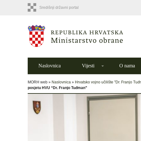
Središnji državni portal
Naslovnica
Vijesti
O nama
MORH web »
Naslovnica
»
Hrvatsko vojno učilište "Dr. Franjo Tu
posjetu HVU “Dr. Franjo Tuđman”