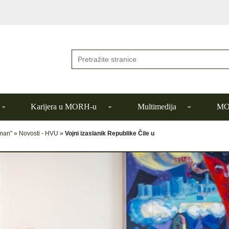
Karijera u MORH-u
Multimedija
MOR
đman"
»
Novosti - HVU
»
Vojni izaslanik Republike Čile u