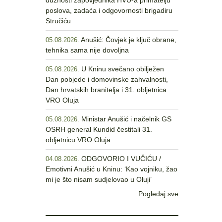
dužnosti zapovjednika HVU-a primatelju
poslova, zadaća i odgovornosti brigadiru
Stručiću
Anušić: Čovjek je ključ obrane,
05.08.2026.
tehnika sama nije dovoljna
U Kninu svečano obilježen
05.08.2026.
Dan pobjede i domovinske zahvalnosti,
Dan hrvatskih branitelja i 31. obljetnica
VRO Oluja
Ministar Anušić i načelnik GS
05.08.2026.
OSRH general Kundid čestitali 31.
obljetnicu VRO Oluja
ODGOVORIO I VUČIĆU /
04.08.2026.
Emotivni Anušić u Kninu: ‘Kao vojniku, žao
mi je što nisam sudjelovao u Oluji’
Pogledaj sve