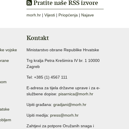
Pratite naše RSS izvore
morh.hr
|
Vijesti
|
Priopćenja
|
Najave
Kontakt
ke vojske
Ministarstvo obrane Republike Hrvatske
brane
Trg kralja Petra Krešimira IV br. 1 10000
Zagreb
Tel: +385 (1) 4567 111
anom
E-adresa za tijela državne uprave i za e-
službene dopise:
pisarnica@morh.hr
Upiti građana:
gradjani@morh.hr
atske
Upiti medija:
press@morh.hr
sobljem
Zahtjevi za potpore Oružanih snaga i