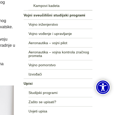
kog
Kampovi kadeta
Vojni sveučilišni studijski programi
jnog
Vojno inženjerstvo
vatske.
Vojno vođenje i upravljanje
zvoju
Aeronautika – vojni pilot
uradnje u
Aeronautika – vojna kontrola zračnog
prometa
ma
Vojno pomorstvo
Izvođači
Upisi
Studijski programi
Zašto se upisati?
Uvjeti upisa