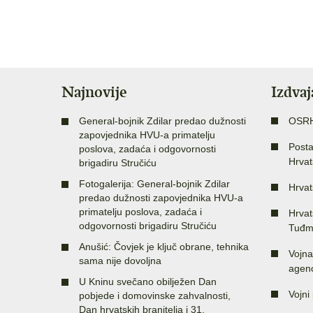
Najnovije
Izdva
General-bojnik Zdilar predao dužnosti
OSR
zapovjednika HVU-a primatelju
Posta
poslova, zadaća i odgovornosti
Hrvat
brigadiru Stručiću
Fotogalerija: General-bojnik Zdilar
Hrvat
predao dužnosti zapovjednika HVU-a
primatelju poslova, zadaća i
Hrvat
odgovornosti brigadiru Stručiću
Tuđm
Anušić: Čovjek je ključ obrane, tehnika
Vojna
sama nije dovoljna
agenc
U Kninu svečano obilježen Dan
Vojni 
pobjede i domovinske zahvalnosti,
Dan hrvatskih branitelja i 31.