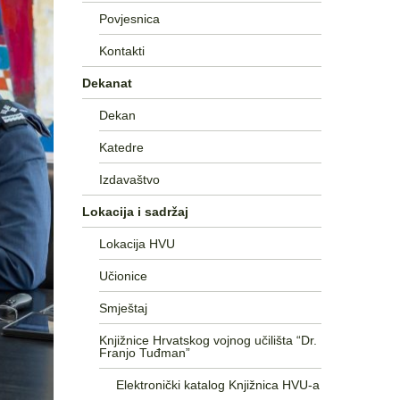
Povjesnica
Kontakti
Dekanat
Dekan
Katedre
Izdavaštvo
Lokacija i sadržaj
Lokacija HVU
Učionice
Smještaj
Knjižnice Hrvatskog vojnog učilišta “Dr.
Franjo Tuđman”
Elektronički katalog Knjižnica HVU-a