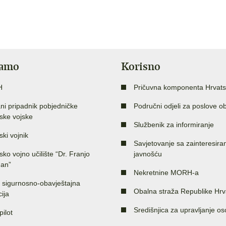
jamo
Korisno
H
Pričuvna komponenta Hrvats
ni pripadnik pobjedničke
Područni odjeli za poslove o
ske vojske
Službenik za informiranje
ski vojnik
Savjetovanje sa zainteresir
sko vojno učilište “Dr. Franjo
javnošću
an”
Nekretnine MORH-a
 sigurnosno-obavještajna
Obalna straža Republike Hrv
ija
Središnjica za upravljanje o
pilot