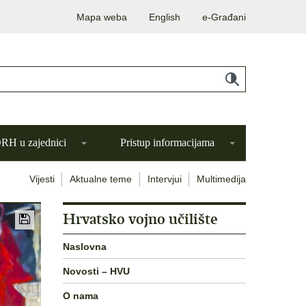
Mapa weba
English
e-Građani
H u zajednici
Pristup informacijama
Vijesti
Aktualne teme
Intervjui
Multimedija
Hrvatsko vojno učilište
Naslovna
Novosti – HVU
O nama