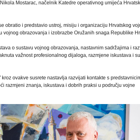
r Nikola Mostarac, načelnik Katedre operativnog umijeća Hrvats
 obratio i predstavio ustroj, misiju i organizaciju Hrvatskog vo
avu vojnog obrazovanja i izobrazbe Oružanih snaga Republike Hr
stava o sustavu vojnog obrazovanja, nastavnim sadržajima i ra
aknuta važnost profesionalnog dijaloga, razmjene iskustava i s
 kroz ovakve susrete nastavlja razvijati kontakte s predstavnici
ći razmjeni znanja, iskustava i dobrih praksi u području vojne