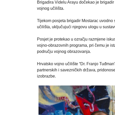
Brigadira Videlu Arayu dočekao je brigadi
vojnog učilišta.
Tijekom posjeta brigadir Mostarac uvodno se
učilišta, uključujući njegovu ulogu u sust
Posjet je protekao u ozračju razmjene isku
vojno-obrazovnih programa, pri čemu je ist
području vojnog obrazovanja.
Hrvatsko vojno učilište “Dr. Franjo Tuđman”
partnerskih i savezničkih država, pridonose
izobrazbe.