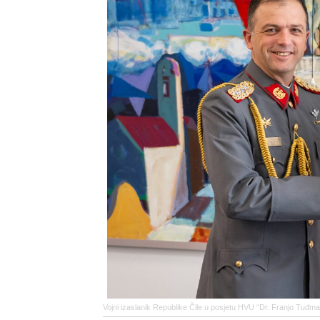
Vojni izaslanik Republike Čile u posjetu HVU “Dr. Franjo Tuđm