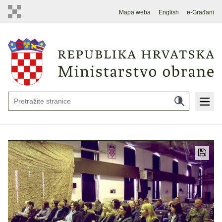
Mapa weba
English
e-Građani