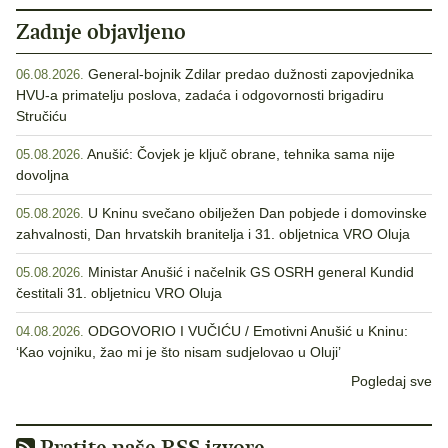
Zadnje objavljeno
General-bojnik Zdilar predao dužnosti zapovjednika
06.08.2026.
HVU-a primatelju poslova, zadaća i odgovornosti brigadiru
Stručiću
Anušić: Čovjek je ključ obrane, tehnika sama nije
05.08.2026.
dovoljna
U Kninu svečano obilježen Dan pobjede i domovinske
05.08.2026.
zahvalnosti, Dan hrvatskih branitelja i 31. obljetnica VRO Oluja
Ministar Anušić i načelnik GS OSRH general Kundid
05.08.2026.
čestitali 31. obljetnicu VRO Oluja
ODGOVORIO I VUČIĆU / Emotivni Anušić u Kninu:
04.08.2026.
‘Kao vojniku, žao mi je što nisam sudjelovao u Oluji’
Pogledaj sve
Pratite naše RSS izvore