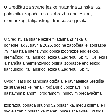
U Središtu za strane jezike “Katarina Zrinska” 52
polaznika započela su izobrazbu engleskog,
njemačkog, talijanskog i francuskog jezika
U Središtu za strane jezike “Katarina Zrinska” u
ponedjeljak 7. travnja 2025. godine započela je izobrazba
79. naraštaja intenzivnog oblika izobrazbe engleskog,
njemačkog i talijanskog jezika u Zagrebu, Splitu i Osijeku i
4. naraštaja neintenzivnog oblika izobrazbe engleskog,
francuskog i talijanskog jezika u Zagrebu i Splitu.
Uvodni sat s polaznicima održala je ravnateljica Središta
za strane jezike Irena Prpić Đurić upoznavši ih s
nastavnim planom i programom i njihovim predavačima.
Izobrazbu pohađa ukupno 52 polaznika, među kojima je i
dvoje stranih polaznika iz Republike Crne Gore. Od toga,