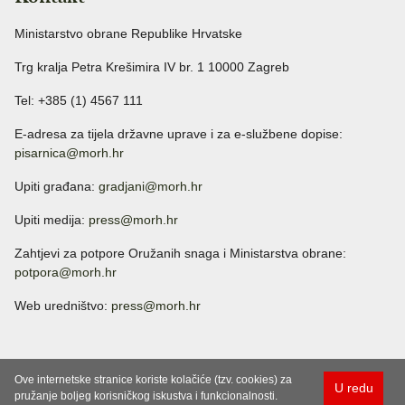
Ministarstvo obrane Republike Hrvatske
Trg kralja Petra Krešimira IV br. 1 10000 Zagreb
Tel: +385 (1) 4567 111
E-adresa za tijela državne uprave i za e-službene dopise:
pisarnica@morh.hr
Upiti građana:
gradjani@morh.hr
Upiti medija:
press@morh.hr
Zahtjevi za potpore Oružanih snaga i Ministarstva obrane:
potpora@morh.hr
Web uredništvo:
press@morh.hr
Ove internetske stranice koriste kolačiće (tzv. cookies) za
U redu
pružanje boljeg korisničkog iskustva i funkcionalnosti.