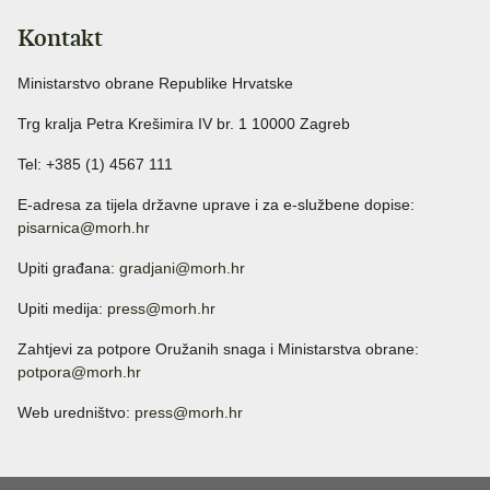
Kontakt
Ministarstvo obrane Republike Hrvatske
Trg kralja Petra Krešimira IV br. 1 10000 Zagreb
Tel: +385 (1) 4567 111
E-adresa za tijela državne uprave i za e-službene dopise:
pisarnica@morh.hr
Upiti građana:
gradjani@morh.hr
Upiti medija:
press@morh.hr
Zahtjevi za potpore Oružanih snaga i Ministarstva obrane:
potpora@morh.hr
Web uredništvo:
press@morh.hr