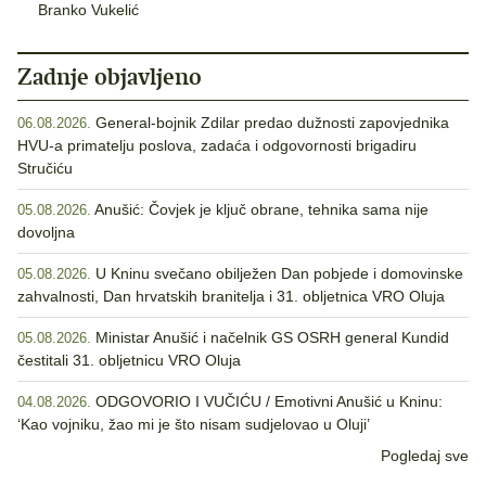
Branko Vukelić
Zadnje objavljeno
General-bojnik Zdilar predao dužnosti zapovjednika
06.08.2026.
HVU-a primatelju poslova, zadaća i odgovornosti brigadiru
Stručiću
Anušić: Čovjek je ključ obrane, tehnika sama nije
05.08.2026.
dovoljna
U Kninu svečano obilježen Dan pobjede i domovinske
05.08.2026.
zahvalnosti, Dan hrvatskih branitelja i 31. obljetnica VRO Oluja
Ministar Anušić i načelnik GS OSRH general Kundid
05.08.2026.
čestitali 31. obljetnicu VRO Oluja
ODGOVORIO I VUČIĆU / Emotivni Anušić u Kninu:
04.08.2026.
‘Kao vojniku, žao mi je što nisam sudjelovao u Oluji’
Pogledaj sve