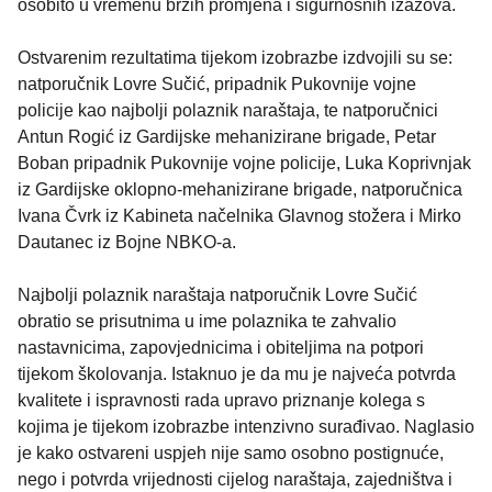
osobito u vremenu brzih promjena i sigurnosnih izazova.
Ostvarenim rezultatima tijekom izobrazbe izdvojili su se:
natporučnik Lovre Sučić, pripadnik Pukovnije vojne
policije kao najbolji polaznik naraštaja, te natporučnici
Antun Rogić iz Gardijske mehanizirane brigade, Petar
Boban pripadnik Pukovnije vojne policije, Luka Koprivnjak
iz Gardijske oklopno-mehanizirane brigade, natporučnica
Ivana Čvrk iz Kabineta načelnika Glavnog stožera i Mirko
Dautanec iz Bojne NBKO-a.
Najbolji polaznik naraštaja natporučnik Lovre Sučić
obratio se prisutnima u ime polaznika te zahvalio
nastavnicima, zapovjednicima i obiteljima na potpori
tijekom školovanja. Istaknuo je da mu je najveća potvrda
kvalitete i ispravnosti rada upravo priznanje kolega s
kojima je tijekom izobrazbe intenzivno surađivao. Naglasio
je kako ostvareni uspjeh nije samo osobno postignuće,
nego i potvrda vrijednosti cijelog naraštaja, zajedništva i