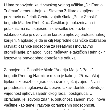
U ime zapovjednika Hrvatskog vojnog učilišta „Dr. Franjo
Tuđman” general-bojnika Slavena Zdilara okupljene je
pozdravio načelnik Centra vojnih škola „Petar Zrinski”
brigadir Mladen Prebežac. Čestitao je polaznicama i
polaznicima na uspješnom završetku izobrazbe te
istaknuo kako je ovo važan korak u njihovoj profesionalnoj
karijeri. Naglasio je da je cilj Napredne časničke izobrazbe
razvijati časnike sposobne za kreativno i inovativno
promišljanje, prilagodljivost, rješavanje taktičkih i tehničkih
izazova te pravodobno donošenje odluka.
Zapovjednik Časničke škole “Andrija Matijaš Pauk”
brigadir Predrag Harmicar rekao je kako je 25. naraštaj
tijekom izobrazbe izgradio snažan osjećaj zajedništva i
pripadnosti, naglasivši da upravo takav identitet potvrđuje
vrijednost njihova zajedničkog rada i postignuća. U
obraćanju je izdvojio znanje, odlučnost, zajedništvo i nove
vještine kao temelj razvoja obrambenih sposobnosti,