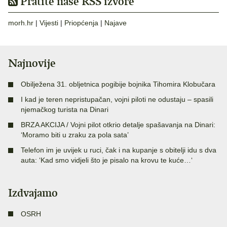
Pratite naše RSS izvore
morh.hr
|
Vijesti
|
Priopćenja
|
Najave
Najnovije
Obilježena 31. obljetnica pogibije bojnika Tihomira Klobučara
I kad je teren nepristupačan, vojni piloti ne odustaju – spasili
njemačkog turista na Dinari
BRZA AKCIJA / Vojni pilot otkrio detalje spašavanja na Dinari:
‘Moramo biti u zraku za pola sata’
Telefon im je uvijek u ruci, čak i na kupanje s obitelji idu s dva
auta: ‘Kad smo vidjeli što je pisalo na krovu te kuće…‘
Izdvajamo
OSRH