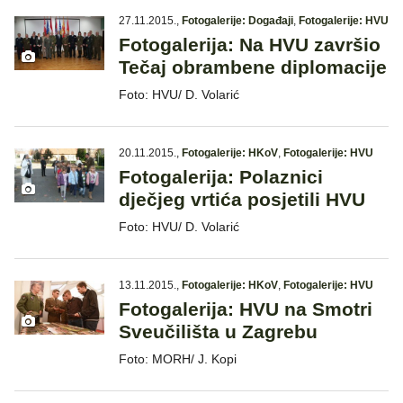
27.11.2015.
,
Fotogalerije: Događaji
,
Fotogalerije: HVU
Fotogalerija: Na HVU završio
Tečaj obrambene diplomacije
Foto: HVU/ D. Volarić
20.11.2015.
,
Fotogalerije: HKoV
,
Fotogalerije: HVU
Fotogalerija: Polaznici
dječjeg vrtića posjetili HVU
Foto: HVU/ D. Volarić
13.11.2015.
,
Fotogalerije: HKoV
,
Fotogalerije: HVU
Fotogalerija: HVU na Smotri
Sveučilišta u Zagrebu
Foto: MORH/ J. Kopi