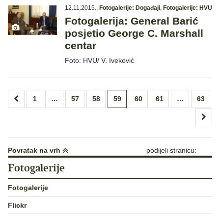
12.11.2015.
,
Fotogalerije: Događaji
,
Fotogalerije: HVU
Fotogalerija: General Barić
posjetio George C. Marshall
centar
Foto: HVU/ V. Iveković
Brojevi
1
…
57
58
59
60
61
…
63
stranica
objava
Povratak na vrh
podijeli stranicu:
Fotogalerije
Fotogalerije
Flickr