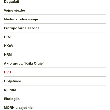
Događaji
Vojne vježbe
Međunarodne misije
Protupožarna sezona
HRZ
HKoV
HRM
Akro grupa “Krila Oluje”
HVU
Obljetnice
Kultura
Ekologija
MORH u zajednici