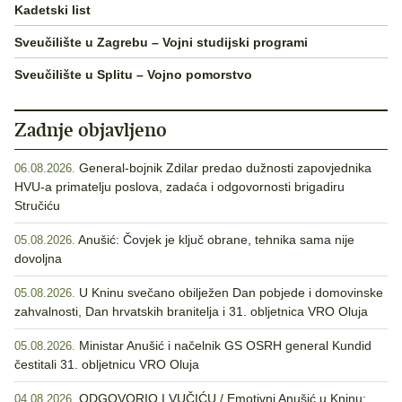
Kadetski list
Sveučilište u Zagrebu – Vojni studijski programi
Sveučilište u Splitu – Vojno pomorstvo
Zadnje objavljeno
General-bojnik Zdilar predao dužnosti zapovjednika
06.08.2026.
HVU-a primatelju poslova, zadaća i odgovornosti brigadiru
Stručiću
Anušić: Čovjek je ključ obrane, tehnika sama nije
05.08.2026.
dovoljna
U Kninu svečano obilježen Dan pobjede i domovinske
05.08.2026.
zahvalnosti, Dan hrvatskih branitelja i 31. obljetnica VRO Oluja
Ministar Anušić i načelnik GS OSRH general Kundid
05.08.2026.
čestitali 31. obljetnicu VRO Oluja
ODGOVORIO I VUČIĆU / Emotivni Anušić u Kninu:
04.08.2026.