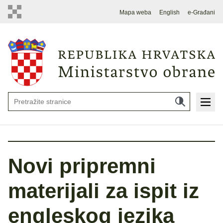
Mapa weba
English
e-Građani
Novi pripremni
materijali za ispit iz
engleskog jezika