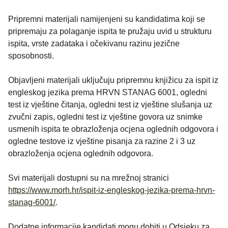
Pripremni materijali namijenjeni su kandidatima koji se
pripremaju za polaganje ispita te pružaju uvid u strukturu
ispita, vrste zadataka i očekivanu razinu jezične
sposobnosti.
Objavljeni materijali uključuju pripremnu knjižicu za ispit iz
engleskog jezika prema HRVN STANAG 6001, ogledni
test iz vještine čitanja, ogledni test iz vještine slušanja uz
zvučni zapis, ogledni test iz vještine govora uz snimke
usmenih ispita te obrazloženja ocjena oglednih odgovora i
ogledne testove iz vještine pisanja za razine 2 i 3 uz
obrazloženja ocjena oglednih odgovora.
Svi materijali dostupni su na mrežnoj stranici
https://www.morh.hr/ispit-iz-engleskog-jezika-prema-hrvn-
stanag-6001/
.
Dodatne informacije kandidati mogu dobiti u Odsjeku za