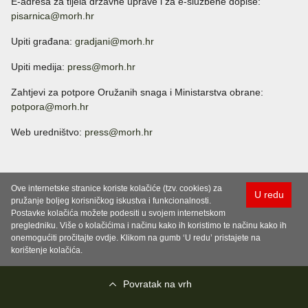
E-adresa za tijela državne uprave i za e-službene dopise:
pisarnica@morh.hr
Upiti građana:
gradjani@morh.hr
Upiti medija:
press@morh.hr
Zahtjevi za potpore Oružanih snaga i Ministarstva obrane:
potpora@morh.hr
Web uredništvo:
press@morh.hr
Ove internetske stranice koriste kolačiće (tzv. cookies) za
U redu
pružanje boljeg korisničkog iskustva i funkcionalnosti.
Postavke kolačića možete podesiti u svojem internetskom
pregledniku. Više o kolačićima i načinu kako ih koristimo te načinu kako ih
onemogućiti pročitajte ovdje. Klikom na gumb ‘U redu’ pristajete na
korištenje kolačića.
Povratak na vrh