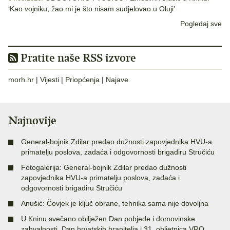
‘Kao vojniku, žao mi je što nisam sudjelovao u Oluji’
Pogledaj sve
Pratite naše RSS izvore
morh.hr
|
Vijesti
|
Priopćenja
|
Najave
Najnovije
General-bojnik Zdilar predao dužnosti zapovjednika HVU-a
primatelju poslova, zadaća i odgovornosti brigadiru Stručiću
Fotogalerija: General-bojnik Zdilar predao dužnosti
zapovjednika HVU-a primatelju poslova, zadaća i
odgovornosti brigadiru Stručiću
Anušić: Čovjek je ključ obrane, tehnika sama nije dovoljna
U Kninu svečano obilježen Dan pobjede i domovinske
zahvalnosti, Dan hrvatskih branitelja i 31. obljetnica VRO