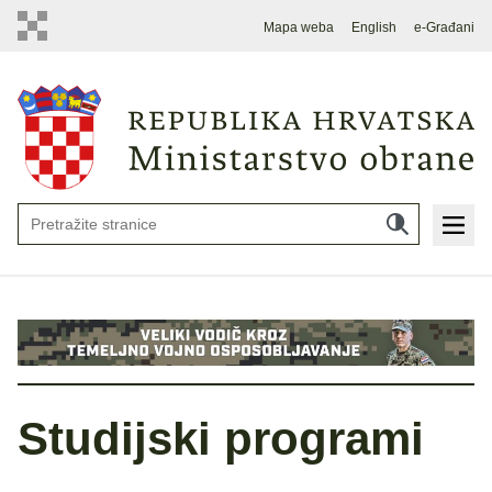
Mapa weba
English
e-Građani
Studijski programi