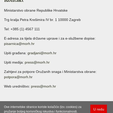
Ministarstvo obrane Republike Hrvatske
Trg kralja Petra Krešimira IV br. 1 10000 Zagreb
Tel: +385 (1) 4567 111
E-adresa za tijela državne uprave i za e-službene dopise:
pisarnica@morh.hr
Upiti građana:
gradjani@morh.hr
Upiti medija:
press@morh.hr
Zahtjevi za potpore Oružanih snaga i Ministarstva obrane:
potpora@morh.hr
Web uredništvo:
press@morh.hr
Ove internetske stranice koriste kolačiće (tzv. cookies) za
U redu
pružanje boljeg korisničkog iskustva i funkcionalnosti.