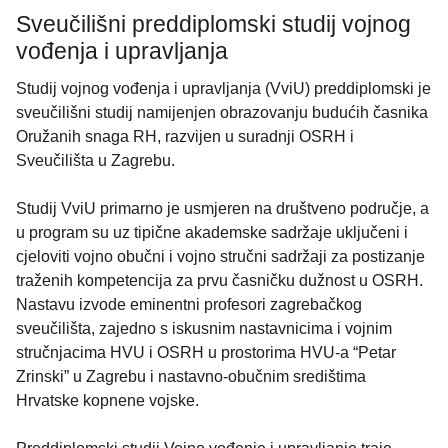
Sveučilišni preddiplomski studij vojnog
vođenja i upravljanja
Studij vojnog vođenja i upravljanja (VviU) preddiplomski je
sveučilišni studij namijenjen obrazovanju budućih časnika
Oružanih snaga RH, razvijen u suradnji OSRH i
Sveučilišta u Zagrebu.
Studij VviU primarno je usmjeren na društveno područje, a
u program su uz tipične akademske sadržaje uključeni i
cjeloviti vojno obučni i vojno stručni sadržaji za postizanje
traženih kompetencija za prvu časničku dužnost u OSRH.
Nastavu izvode eminentni profesori zagrebačkog
sveučilišta, zajedno s iskusnim nastavnicima i vojnim
stručnjacima HVU i OSRH u prostorima HVU-a “Petar
Zrinski” u Zagrebu i nastavno-obučnim središtima
Hrvatske kopnene vojske.