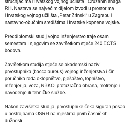
stručnjacima Hrvatskog vojnog učilišta i Oružanih snaga
RH. Nastava se najvećim dijelom izvodi u prostorima
Hrvatskog vojnog učilišta „Petar Zrinski“ u Zagrebu i
nastavno-obučnim središtima Hrvatske kopnene vojske.
Preddiplomski studij vojno inženjerstvo traje osam
semestara i njegovim se završetkom stječe 240 ECTS
bodova.
Završetkom studija stječe se akademski naziv
prvostupnika (baccalaureus) vojnog inženjerstva i čin
poručnika roda oklopništvo, pješaštvo, topništvo,
inženjerija, veza, NBKO, protuzračna obrana, motrenje i
navođenje ili tehničke službe.
Nakon završetka studija, prvostupnike čeka siguran posao
u postrojbama OSRH na mjestima prvih časničkih
dužnosti.