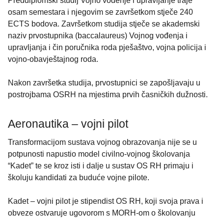
Preddiplomski studij Vojno vođenje i upravljanje traje
osam semestara i njegovim se završetkom stječe 240
ECTS bodova. Završetkom studija stječe se akademski
naziv prvostupnika (baccalaureus) Vojnog vođenja i
upravljanja i čin poručnika roda pješaštvo, vojna policija i
vojno-obavještajnog roda.
Nakon završetka studija, prvostupnici se zapošljavaju u
postrojbama OSRH na mjestima prvih časničkih dužnosti.
Aeronautika – vojni pilot
Transformacijom sustava vojnog obrazovanja nije se u
potpunosti napustio model civilno-vojnog školovanja
“Kadet” te se kroz isti i dalje u sustav OS RH primaju i
školuju kandidati za buduće vojne pilote.
Kadet – vojni pilot je stipendist OS RH, koji svoja prava i
obveze ostvaruje ugovorom s MORH-om o školovanju