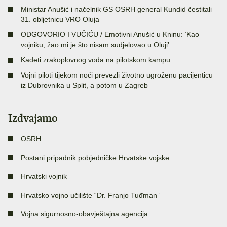
Ministar Anušić i načelnik GS OSRH general Kundid čestitali
31. obljetnicu VRO Oluja
ODGOVORIO I VUČIĆU / Emotivni Anušić u Kninu: ‘Kao
vojniku, žao mi je što nisam sudjelovao u Oluji’
Kadeti zrakoplovnog voda na pilotskom kampu
Vojni piloti tijekom noći prevezli životno ugroženu pacijenticu
iz Dubrovnika u Split, a potom u Zagreb
Izdvajamo
OSRH
Postani pripadnik pobjedničke Hrvatske vojske
Hrvatski vojnik
Hrvatsko vojno učilište “Dr. Franjo Tuđman”
Vojna sigurnosno-obavještajna agencija